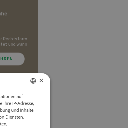
che
er Rechtsform
Dossier Bio-Artikel
utet und wann
AHREN
MEHR ERFAHREN
×
ationen auf
GERMAN
el
 Ihre IP-Adresse,
FRENCH
bung und Inhalte,
on Diensten.
ten,