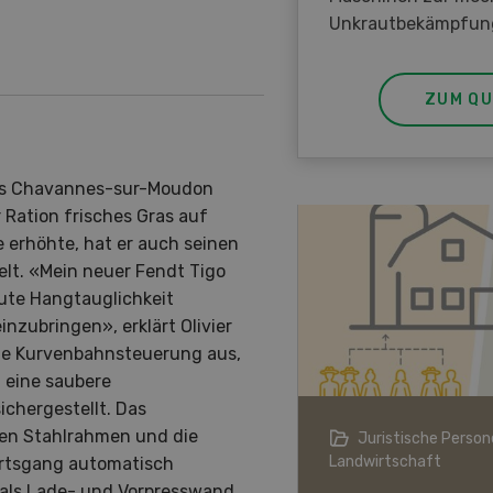
Unkrautbekämpfun
ZUM QU
aus Chavannes-sur-Moudon
 Ration frisches Gras auf
e erhöhte, hat er auch seinen
lt. «Mein neuer Fendt Tigo
gute Hangtauglichkeit
nzubringen», erklärt Olivier
ne Kurvenbahnsteuerung aus,
 eine saubere
chergestellt. Das
ten Stahlrahmen und die
ndwirtschaft im Klimawandel
Juristische Persone
Landwirtschaft
ärtsgang automatisch
t als Lade- und Vorpresswand.