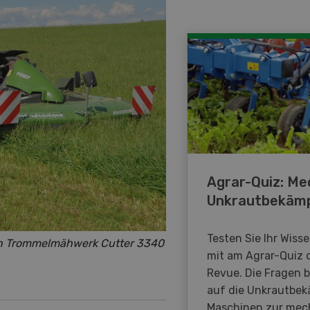
Agrar-Quiz: Me
Unkrautbekäm
Testen Sie Ihr Wiss
 ein Trommelmähwerk Cutter 3340
mit am Agrar-Quiz 
Revue. Die Fragen 
auf die Unkrautbe
Maschinen zur mec