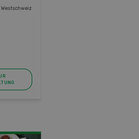
oder interessieren Sie sich für
r Westschweiz
das Thema? In diesem Fall ist
unser FBA-Weiterbildungskurs
die perfekte Wahl für Sie. Der
Abschluss lässt sich mit einem
Praktikum zum fachbezogenen,
berufsunabhängigen Ausweis
erweitern.
UR
MEHR ZUR
LTUNG
VERANSTALTUNG