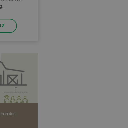
g.
IZ
n in der
Bio-Artikel