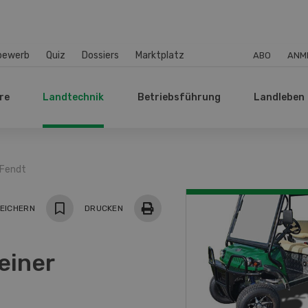
bewerb
Quiz
Dossiers
Marktplatz
ABO
ANM
re
Landtechnik
Betriebsführung
Landleben
 Fendt
EICHERN
DRUCKEN
einer