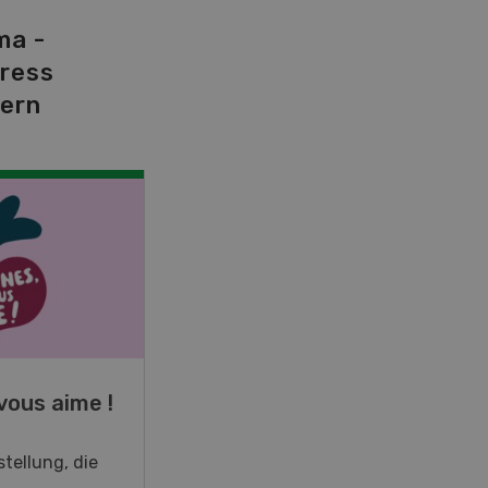
ma -
tress
dern
NOV
JAN
19
-
28
vous aime !
Fachkurs Aquakultur
tellung, die
Sind Sie in der Fischzucht tätig