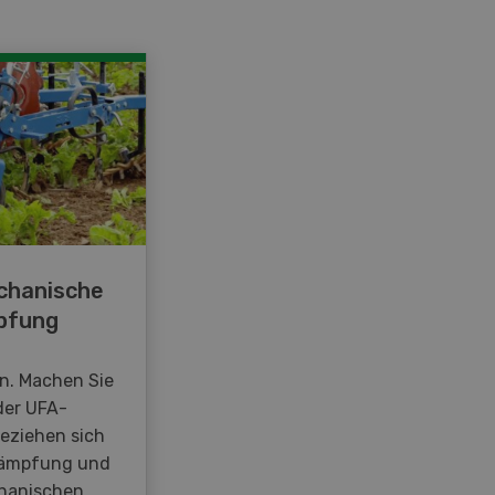
chanische
pfung
en. Machen Sie
der UFA-
beziehen sich
kämpfung und
hanischen