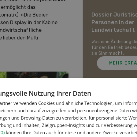
ier Landwirtschaft im
 ermöglicht das
awandel
Dossier Juristis
omatik). «Die Bedien
Personen in der
en Display in der Kabine
uf den Schweizer Pflanzenbau
Landwirtschaft
landwirtschaftliche
ie Tierhaltung zukommt und
ch die Schweizer
e lieber den Multi
irtschaft gegen Hitze,
Was eine Änderung d
enheit und Extremwetter
für den Betrieb bede
zen kann.
sie Sinn macht.
MEHR ERFAHREN
MEHR ERF
ngsvolle Nutzung Ihrer Daten
artner verwenden Cookies und ähnliche Technologien, um Inform
Meistgelesene Artik
peichern und darauf zuzugreifen und personenbezogene Daten wie
ngen und Browsing-Daten zu verarbeiten, für personalisierte Wer
ung und Inhalten, Zielgruppen-Insights und zur Verbesserung v
Nutztiere
60)
können Ihre Daten auch für diese und andere Zwecke verarbei