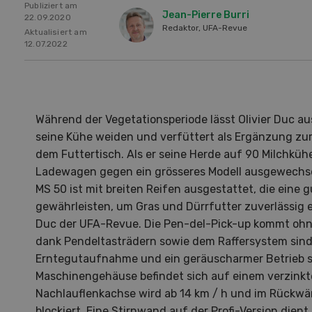
Publiziert am
Jean-Pierre Burri
22.09.2020
Redaktor, UFA-Revue
Aktualisiert am
12.07.2022
Während der Vegetationsperiode lässt Olivier Duc 
seine Kühe weiden und verfüttert als Ergänzung zur
dem Futtertisch. Als er seine Herde auf 90 Milchküh
Ladewagen gegen ein grösseres Modell ausgewechse
MS 50 ist mit breiten Reifen ausgestattet, die eine 
gewährleisten, um Gras und Dürrfutter zuverlässig ei
Duc der UFA-Revue. Die Pen-del-Pick-up kommt oh
dank Pendeltasträdern sowie dem Raffersystem sind
Erntegutaufnahme und ein geräuscharmer Betrieb si
Maschinengehäuse befindet sich auf einem verzink
Hof in neuer Hand
La
Nachlauflenkachse wird ab 14 km / h und im Rückw
blockiert. Eine Stirnwand auf der Profi-Version dien