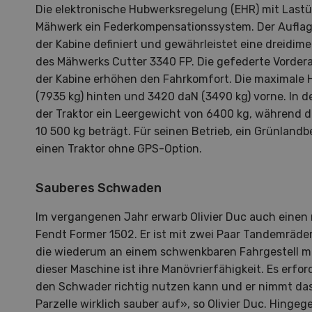
zu d
Die elektronische Hubwerksregelung (EHR) mit Last
Wiedl
Mähwerk ein Federkompensationssystem. Der Auflage
Demo
der Kabine definiert und gewährleistet eine dreidi
Premi
des Mähwerks Cutter 3340 FP. Die gefederte Vorder
Forwa
der Kabine erhöhen den Fahrkomfort. Die maximale 
(7935 kg) hinten und 3420 daN (3490 kg) vorne. In 
der Traktor ein Leergewicht von 6400 kg, während 
10 500 kg beträgt. Für seinen Betrieb, ein Grünlandbe
einen Traktor ohne GPS-Option.
Sauberes Schwaden
Im vergangenen Jahr erwarb Olivier Duc auch eine
Fendt Former 1502. Er ist mit zwei Paar Tandemräder
die wiederum an einem schwenkbaren Fahrgestell mo
dieser Maschine ist ihre Manövrierfähigkeit. Es erfor
den Schwader richtig nutzen kann und er nimmt das
Parzelle wirklich sauber auf», so Olivier Duc. Hingege