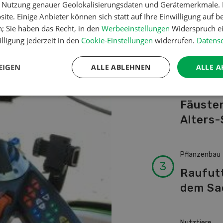
er Nutzung genauer Geolokalisierungsdaten und Gerätemerkmale. I
Schwei
ite. Einige Anbieter können sich statt auf Ihre Einwilligung auf b
Kuhnam
n; Sie haben das Recht, in den
Werbeeinstellungen
Widerspruch ei
von A-
lligung jederzeit in den
Cookie-Einstellungen
widerrufen.
Datensc
EIGEN
ALLE ABLEHNEN
ALLE A
Betriebsführ
Ressour
Fäusten
Alters-
Pflanzenbau
Raufut
dem Sa
Nutztiere