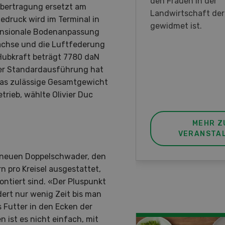
en DemoDays 2026 nach
den Frauen in der
übertragung ersetzt am
isbach zu Live-
Landwirtschaft de
druck wird im Terminal in
nstrationen und der CH-
gewidmet ist.
mensionale Bodenanpassung
ere des neuen 8-Rad-
achse und die Luftfederung
rders ein.
Hubkraft beträgt 7780 daN
der Standardausführung hat
das zulässige Gesamtgewicht
trieb, wählte Olivier Duc
MEHR ZUR
MEHR Z
VERANSTALTUNG
VERANSTA
n neuen Doppelschwader, den
n pro Kreisel ausgestattet,
ntiert sind. «Der Pluspunkt
dert nur wenig Zeit bis man
 Futter in den Ecken der
n ist es nicht einfach, mit