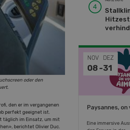
Stallkli
Hitzes
verhin
EP
NOV
DEZ
-
11
08
-
31
ouchscreen oder den
ert.
rofi, den er im vergangenen
o Days 2026
Paysannes, on 
b perfekt geeignet ist.
 täglich im Einsatz, um mit
eller Forstmaschinen laden
Eine immersive Auss
n», berichtet Olivier Duc.