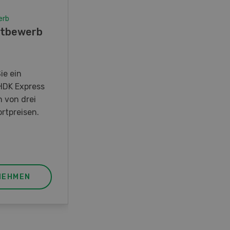
erb
Wettbewerb
tbewerb
Fotorätsel 07-08/26
Gewinnen Sie eines von fünf
LANDI Taschenmessern
ie ein
HDK Express
n von drei
rtpreisen.
NEHMEN
JETZT TEILNEHMEN