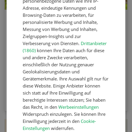
personenbezogene Daten wie Ihre IP-
Adresse, eindeutige Kennungen und
Browsing-Daten zu verarbeiten, für
Agrar-Quiz: Mechanische
personalisierte Werbung und Inhalte,
Unkrautbekämpfung
Messung von Werbung und Inhalten,
Zielgruppen-Insights und zur
Verbesserung von Diensten.
Drittanbieter
Testen Sie Ihr Wissen. Machen Sie mit am
(1860)
können Ihre Daten auch für diese
Agrar-Quiz der UFA-Revue. Die Fragen
und andere Zwecke verarbeiten,
beziehen sich auf die Unkrautbekämpfung und
einschließlich der Nutzung genauer
Maschinen zur mechanischen
Geolokalisierungsdaten und
Unkrautbekämpfung.
Gerätemerkmale. Ihre Auswahl gilt nur für
diese Website. Einige Anbieter können
sich statt auf Ihre Einwilligung auf
ZUM QUIZ
berechtigte Interessen stützen; Sie haben
das Recht, in den
Werbeeinstellungen
Widerspruch einzulegen. Sie können Ihre
Einwilligung jederzeit in den
Cookie-
Einstellungen
widerrufen.