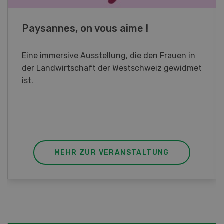
Fachkurs Aquakultur
Sind Sie in der Fischzucht tätig oder
interessieren Sie sich für das Thema? In
diesem Fall ist unser FBA-Weiterbildungskurs
die perfekte Wahl für Sie. Der Abschluss lässt
sich mit einem Praktikum zum fachbezogenen,
berufsunabhängigen Ausweis erweitern.
MEHR ZUR VERANSTALTUNG