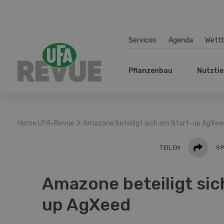
Services
Agenda
Wett
Pflanzenbau
Nutztie
>
Home UFA-Revue
Amazone beteiligt sich am Start-up AgXee
Teilen
TEILEN
SP
Amazone beteiligt sic
up AgXeed