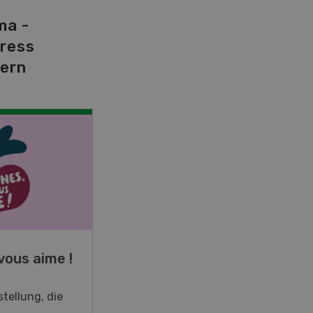
ma -
tress
dern
NOV
JAN
19
-
28
vous aime !
Fachkurs Aquakultur
tellung, die
Sind Sie in der Fischzucht tätig