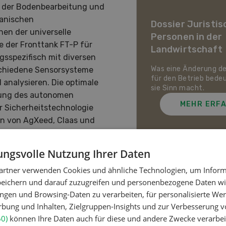
n der Bodenbearbeitung und
ier Landwirtschaft im
hanischen
awandel
Dossier Juristis
en der universelle
Personen in der
uf den Schweizer Pflanzenbau
e der Fronttank FT-P für
Landwirtschaft
ie Tierhaltung zukommt und
sspezifisch mit diversen
ch die Schweizer
irtschaft gegen Hitze,
Was eine Änderung d
chiedene Sensorsysteme
enheit und Extremwetter
für den Betrieb bede
analysieren. Die optimale
zen kann.
sie Sinn macht.
htung des autonomen
MEHR ERFAHREN
MEHR ERF
r Sicherheitstechnologie
n von AgXeed, Claas und
ngsvolle Nutzung Ihrer Daten
eutet der Einsatz autonomer
artner verwenden Cookies und ähnliche Technologien, um Inform
um für agronomisches und
Meistgelesene Artik
peichern und darauf zuzugreifen und personenbezogene Daten wie
ngen und Browsing-Daten zu verarbeiten, für personalisierte Wer
ung und Inhalten, Zielgruppen-Insights und zur Verbesserung v
Nutztiere
60)
können Ihre Daten auch für diese und andere Zwecke verarbei