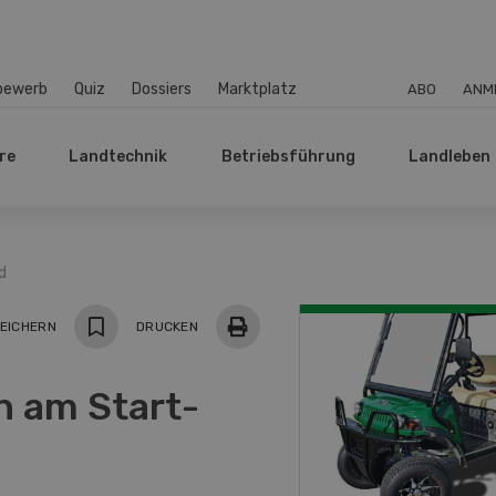
bewerb
Quiz
Dossiers
Marktplatz
ABO
ANM
re
Landtechnik
Betriebsführung
Landleben
d
EICHERN
DRUCKEN
h am Start-