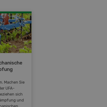
chanische
pfung
en. Machen Sie
der UFA-
beziehen sich
kämpfung und
hanischen