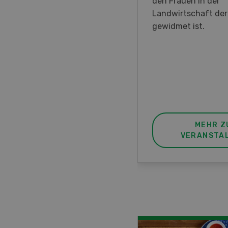
en DemoDays 2026 nach
den Frauen in der
isbach zu Live-
Landwirtschaft de
nstrationen und der CH-
gewidmet ist.
ere des neuen 8-Rad-
rders ein.
MEHR ZUR
MEHR Z
VERANSTALTUNG
VERANSTA