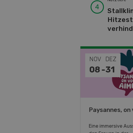
Stallkli
Hitzes
verhin
EP
NOV
DEZ
-
11
08
-
31
o Days 2026
Paysannes, on 
eller Forstmaschinen laden
Eine immersive Auss