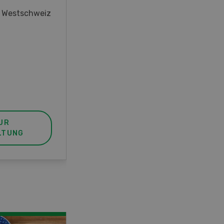
oder interessieren Sie sich für
r Westschweiz
das Thema? In diesem Fall ist
unser FBA-Weiterbildungskurs
die perfekte Wahl für Sie. Der
Abschluss lässt sich mit einem
Praktikum zum fachbezogenen,
berufsunabhängigen Ausweis
erweitern.
UR
MEHR ZUR
LTUNG
VERANSTALTUNG