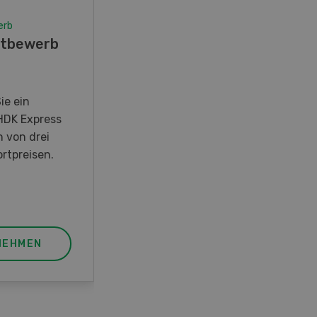
erb
Wettbewerb
tbewerb
Fotorätsel 07-08/26
Gewinnen Sie eines von fünf
LANDI Taschenmessern
ie ein
HDK Express
n von drei
rtpreisen.
NEHMEN
JETZT TEILNEHMEN