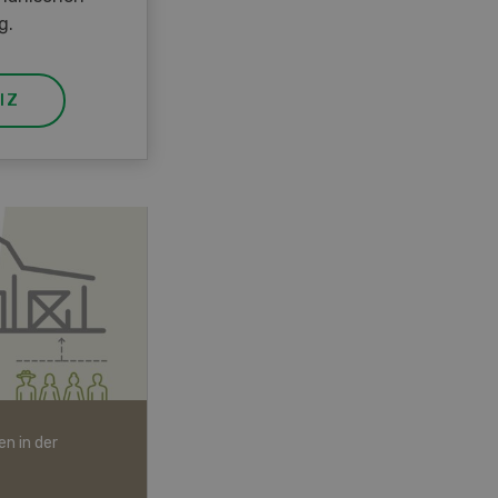
g.
IZ
n in der
Bio-Artikel