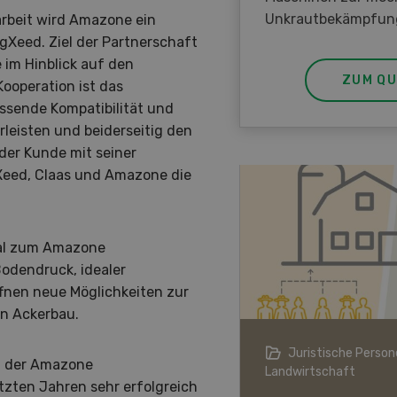
Unkrautbekämpfun
arbeit wird Amazone ein
gXeed. Ziel der Partnerschaft
 im Hinblick auf den
ZUM QU
Kooperation ist das
ssende Kompatibilität und
leisten und beiderseitig den
der Kunde mit seiner
Xeed, Claas und Amazone die
eal zum Amazone
odendruck, idealer
fnen neue Möglichkeiten zur
en Ackerbau.
ndwirtschaft im Klimawandel
Juristische Persone
t der Amazone
Landwirtschaft
tzten Jahren sehr erfolgreich