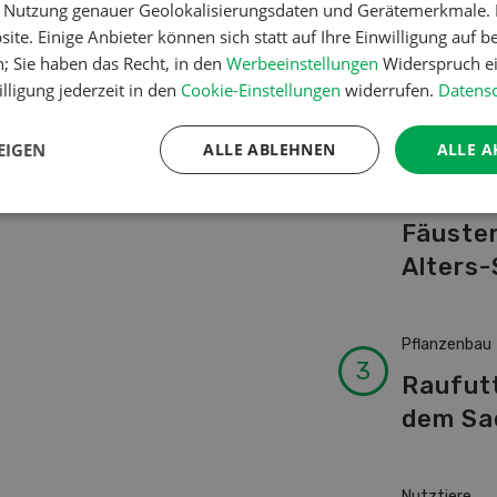
er Nutzung genauer Geolokalisierungsdaten und Gerätemerkmale. I
Schwei
ite. Einige Anbieter können sich statt auf Ihre Einwilligung auf b
Kuhnam
n; Sie haben das Recht, in den
Werbeeinstellungen
Widerspruch ei
von A-
lligung jederzeit in den
Cookie-Einstellungen
widerrufen.
Datensc
EIGEN
ALLE ABLEHNEN
ALLE A
Betriebsführ
Ressour
Fäusten
Alters-
Pflanzenbau
Raufut
dem Sa
Nutztiere