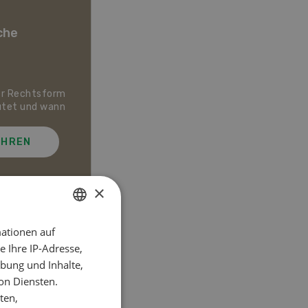
che
er Rechtsform
Dossier Bio-Artikel
utet und wann
AHREN
MEHR ERFAHREN
×
ationen auf
GERMAN
el
 Ihre IP-Adresse,
FRENCH
bung und Inhalte,
on Diensten.
ten,