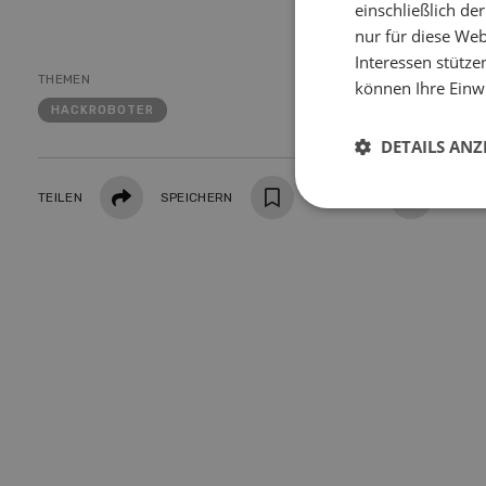
einschließlich d
nur für diese Webs
Interessen stütze
THEMEN
können Ihre Einwi
HACKROBOTER
DETAILS ANZ
Teilen
TEILEN
SPEICHERN
DRUCKEN