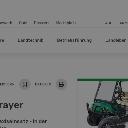
bewerb
Quiz
Dossiers
Marktplatz
ABO
ANM
re
Landtechnik
Betriebsführung
Landleben
EICHERN
DRUCKEN
rayer
xiseinsatz - In der