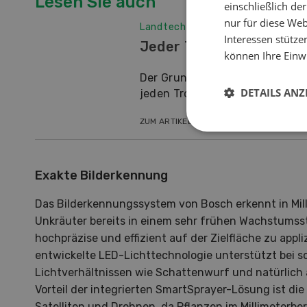
Lesen Sie auch
einschließlich d
nur für diese Webs
Landtechnik
Interessen stütze
Jeder Tropfen genau auf
können Ihre Einwi
Der Grundsatz eines gezielten 
DETAILS ANZ
jeden Tropfen exakt zu platzier
ZUM ARTIKEL
Exakte Bilderkennung
Das Bilderkennungssystem von Bosch erkennt in Mi
Unkräuter bereits in einem sehr frühen Wachstumss
hochpräzise und effizient auf der Zielfläche zu appliz
entwickelte LED-Lichttechnologie unterstützt bei s
Lichtverhältnissen wie Schattenwurf und natürlich 
Vorteil der integrierten SmartSprayer-Lösung ist di
Satelliten und Drohnen, da Pflanzen im Millimeterb