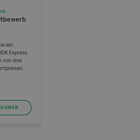
erb
Wettbewerb
tbewerb
Fotorätsel 07-08/26
Gewinnen Sie eines von fünf
LANDI Taschenmessern
ie ein
HDK Express
n von drei
rtpreisen.
NEHMEN
JETZT TEILNEHMEN