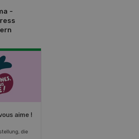
ma -
tress
dern
NOV
JAN
19
-
28
vous aime !
Fachkurs Aquakultur
tellung, die
Sind Sie in der Fischzucht tätig