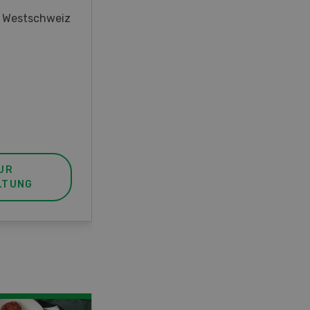
oder interessieren Sie sich für
r Westschweiz
das Thema? In diesem Fall ist
unser FBA-Weiterbildungskurs
die perfekte Wahl für Sie. Der
Abschluss lässt sich mit einem
Praktikum zum fachbezogenen,
berufsunabhängigen Ausweis
erweitern.
UR
MEHR ZUR
LTUNG
VERANSTALTUNG