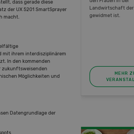
en DemoDays 2026 nach
den Frauen in der
ellt, dass gerade diese
isbach zu Live-
Landwirtschaft de
atz der UX 5201 SmartSprayer
nstrationen und der CH-
gewidmet ist.
ch macht.
ere des neuen 8-Rad-
rders ein.
lfältige
mit ihrem interdisziplinärem
zt. In den kommenden
er zukunftsweisenden
MEHR ZUR
MEHR Z
hnischen Möglichkeiten und
VERANSTALTUNG
VERANSTA
ssen Datengrundlage der
spots