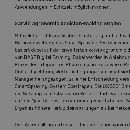
Anwendungen in Echtzeit möglich machen.
xarvio agronomic decision-making engine
Mit welcher feldspezifischen Einstellung und mit w
Herbizidmischung das SmartSpraying-System wann 
basiert dabei auf der erweiterten xarvio agronomic
S
von BASF Digital Farming. Dabei werden in Anlehnun
Praxis des integrierten Pflanzenschutzes diverse Pa
10
Unkrautspektrum, Wetterbedingungen automatisiert 
Manager herangezogen, zu einer Entscheidung verar
SmartSpraying-System übertragen. Die UX 5201 Smar
die Nutzung von Schadschwellen nur dort, wo Unkrä
auf die Qualität des Unkrautmanagements haben. S
Dem
Ergebnis höhere Herbizideinsparungen als bei herkö
Die K
Den Arbeitsalltag verbessert darüber hinaus xarvio 