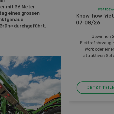
der
er mit 36 Meter
Wettbew
ltag eines grossen
Know-how-Wet
unktgenaue
07-08/26
n Grün» durchgeführt.
Gewinnen S
Elektrofahrzeug 
Work oder eine
attraktiven Sofo
JETZT TEIL