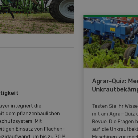
Agrar-Quiz: Me
Unkrautbekäm
tigkeit
er integriert die
Testen Sie Ihr Wiss
mit dem pflanzenbaulichen
mit am Agrar-Quiz 
schutzsystem. Mit
Revue. Die Fragen 
itigen Einsatz von Flächen-
auf die Unkrautbe
rbizidaufwand um bis zu 70 %
Maschinen zur mec