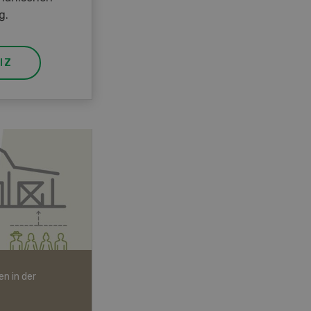
g.
IZ
n in der
Bio-Artikel