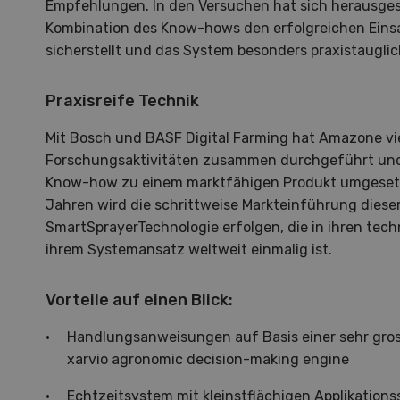
zu d
Empfehlungen. In den Versuchen hat sich herausgest
Wiedl
Kombination des Know-hows den erfolgreichen Eins
Demo
sicherstellt und das System besonders praxistaugli
Premi
Forwa
Praxisreife Technik
Mit Bosch und BASF Digital Farming hat Amazone vie
Forschungsaktivitäten zusammen durchgeführt und 
Know-how zu einem marktfähigen Produkt umgeset
Jahren wird die schrittweise Markteinführung dies
SmartSprayer­Technologie erfolgen, die in ihren tec
ihrem Systemansatz weltweit einmalig ist.
Vorteile auf einen Blick:
Handlungsanweisungen auf Basis einer sehr gro
xarvio agronomic decision-making engine
Echtzeitsystem mit kleinstflächigen Applikations