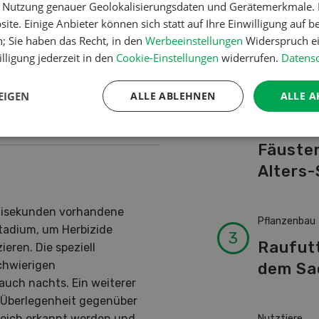
er Nutzung genauer Geolokalisierungsdaten und Gerätemerkmale. I
Schwei
ite. Einige Anbieter können sich statt auf Ihre Einwilligung auf b
Kuhnam
n; Sie haben das Recht, in den
Werbeeinstellungen
Widerspruch ei
s Ziel
von A-
lligung jederzeit in den
Cookie-Einstellungen
widerrufen.
Datensc
Pflanzenschutzes ist es,
EIGEN
ALLE ABLEHNEN
ALLE A
en und nicht i...
Betriebsführ
Ressour
Fäusten
Alters-
llisekunden vorhandene
Pflanzenbau
tadium, um Herbizide
Raufut
ieren. Die speziell
chwierigen
dem Sa
auch nachts. Ein weiterer
e Überlegenheit gegenüber
ereich erkannt werden und
Nutztiere