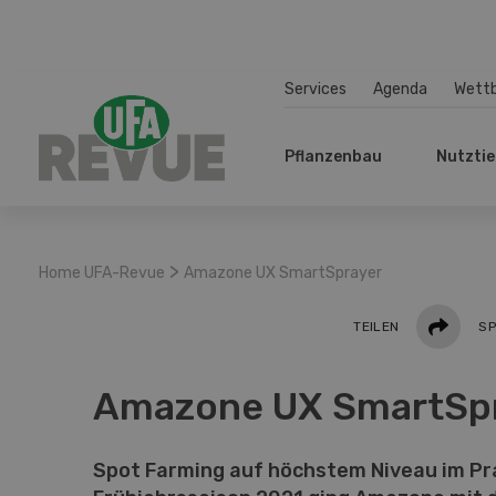
Services
Agenda
Wett
Pflanzenbau
Nutztie
>
Home UFA-Revue
Amazone UX SmartSprayer
Teilen
TEILEN
SP
Amazone UX SmartSp
Spot Farming auf höchstem Niveau im Pra