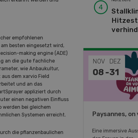
Stallkli
Hitzes
verhin
elcher empfohlenen
am besten eingesetzt wird,
 decision-making engine (ADE)
EP
NOV
DEZ
g an die gute fachliche
rameter, wie Anbaukultur,
-
11
08
-
31
aus dem xarvio Field
beitet und an das
tSprayer appliziert durch
uter einen negativen Einfluss
o werden bei gleichem
o Days 2026
Paysannes, on 
mmlichen Systemen erreicht.
eller Forstmaschinen laden
Eine immersive Auss
durch die pflanzenbaulichen