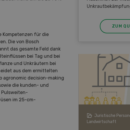
Unkrautbekämpfun
ZUM QU
he Kompetenzen für die
ren. Die von Bosch
annt das gesamte Feld dank
teinflüssen bei Tag und bei
flanze und Unkräutern bei
heidet aus dem ermittelten
vio agronomic decision-making
 sowie die kunden- und
. Pulsweiten-
Düsen im 25-cm-
ndwirtschaft im Klimawandel
Juristische Persone
Landwirtschaft