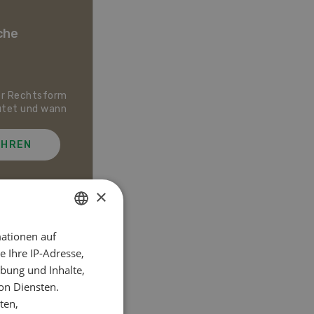
che
er Rechtsform
Dossier Bio-Artikel
utet und wann
AHREN
MEHR ERFAHREN
×
ationen auf
GERMAN
el
 Ihre IP-Adresse,
FRENCH
bung und Inhalte,
on Diensten.
ten,