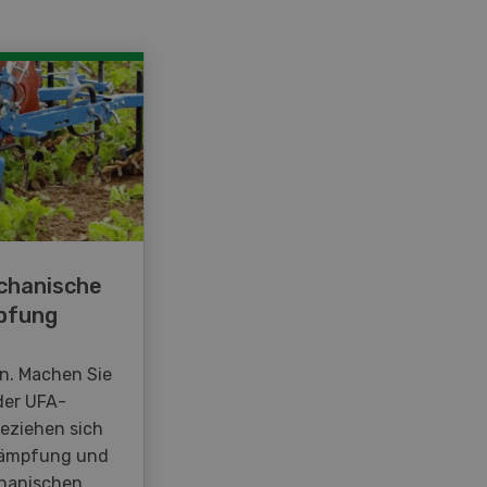
chanische
pfung
en. Machen Sie
der UFA-
beziehen sich
kämpfung und
hanischen