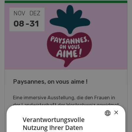
NOV
DEZ
08
-
31
Paysannes, on vous aime !
Eine immersive Ausstellung, die den Frauen in
der Landwirtschaft der Westschweiz gewidmet
×
ist.
Verantwortungsvolle
Nutzung Ihrer Daten
GERMAN