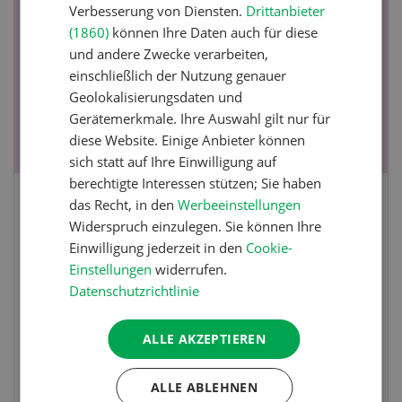
NOV
JAN
Verbesserung von Diensten.
Drittanbieter
19
-
28
(1860)
können Ihre Daten auch für diese
und andere Zwecke verarbeiten,
einschließlich der Nutzung genauer
Geolokalisierungsdaten und
Gerätemerkmale. Ihre Auswahl gilt nur für
diese Website. Einige Anbieter können
sich statt auf Ihre Einwilligung auf
berechtigte Interessen stützen; Sie haben
das Recht, in den
Werbeeinstellungen
Fachkurs Aquakultur
Widerspruch einzulegen. Sie können Ihre
Einwilligung jederzeit in den
Cookie-
Sind Sie in der Fischzucht tätig oder
Einstellungen
widerrufen.
interessieren Sie sich für das Thema? In
Datenschutzrichtlinie
diesem Fall ist unser FBA-Weiterbildungskurs
die perfekte Wahl für Sie. Der Abschluss lässt
ALLE AKZEPTIEREN
sich mit einem Praktikum zum fachbezogenen,
berufsunabhängigen Ausweis erweitern.
ALLE ABLEHNEN