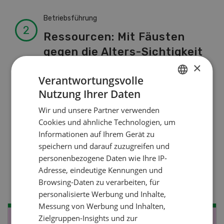
Betriebsführung
Ressourcen: Mit Fäusten
gegen die Alters-Sichtigkeit
×
Verantwortungsvolle
Pflanzenbau
Nutzung Ihrer Daten
GERMAN
Raufutter aus dem Sack
Wir und unsere Partner verwenden
FRENCH
Cookies und ähnliche Technologien, um
Informationen auf Ihrem Gerät zu
Nutztiere
speichern und darauf zuzugreifen und
Stallklima - Hitzestress
personenbezogene Daten wie Ihre IP-
Adresse, eindeutige Kennungen und
verhindern
Browsing-Daten zu verarbeiten, für
personalisierte Werbung und Inhalte,
Messung von Werbung und Inhalten,
Zielgruppen-Insights und zur