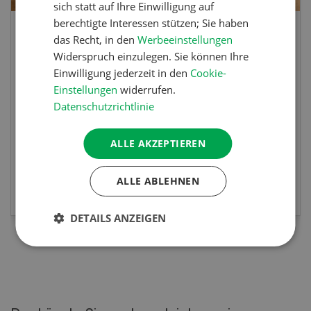
sich statt auf Ihre Einwilligung auf
berechtigte Interessen stützen; Sie haben
Poulet mit Spinat-Dörrtomaten-
das Recht, in den
Werbeeinstellungen
Widerspruch einzulegen. Sie können Ihre
Rahmsauce
Einwilligung jederzeit in den
Cookie-
Einstellungen
widerrufen.
Poulet mit Spinat-Dörrtomaten-Rahmsauce
Datenschutzrichtlinie
(Gut zu wissen: Bandnudeln mit etwas
geschmolzener Butter und Pfeffer verfeinern).
ALLE AKZEPTIEREN
MEHR ERFAHREN
ALLE ABLEHNEN
DETAILS ANZEIGEN