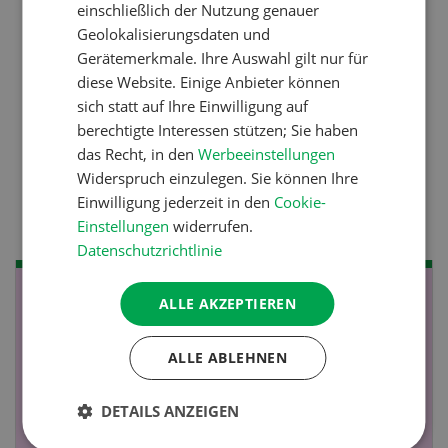
einschließlich der Nutzung genauer
Betriebsführung
Geolokalisierungsdaten und
Gerätemerkmale. Ihre Auswahl gilt nur für
Kein Dauergarten ohne
diese Website. Einige Anbieter können
Bewilligung
sich statt auf Ihre Einwilligung auf
berechtigte Interessen stützen; Sie haben
das Recht, in den
Werbeeinstellungen
Pflanzenbau
Widerspruch einzulegen. Sie können Ihre
Raufutter aus dem Sack
Einwilligung jederzeit in den
Cookie-
Einstellungen
widerrufen.
Datenschutzrichtlinie
NOV
JAN
ALLE AKZEPTIEREN
19
-
28
ALLE ABLEHNEN
DETAILS ANZEIGEN