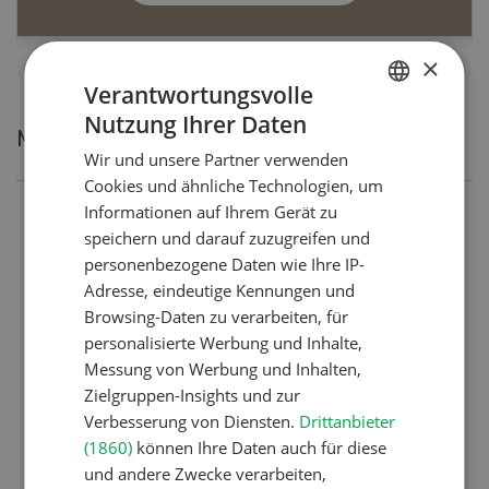
×
Verantwortungsvolle
Nutzung Ihrer Daten
GERMAN
Meistgelesene Artikel
Wir und unsere Partner verwenden
FRENCH
Cookies und ähnliche Technologien, um
Informationen auf Ihrem Gerät zu
Nutztiere
speichern und darauf zuzugreifen und
Schweizer Kuhnamen: Liste
personenbezogene Daten wie Ihre IP-
von A-Z
Adresse, eindeutige Kennungen und
Browsing-Daten zu verarbeiten, für
personalisierte Werbung und Inhalte,
Messung von Werbung und Inhalten,
Pflanzenbau
Zielgruppen-Insights und zur
Erst das Ziel, dann die
Verbesserung von Diensten.
Drittanbieter
Zwischenfrucht
(1860)
können Ihre Daten auch für diese
und andere Zwecke verarbeiten,