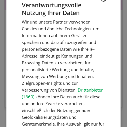
Verantwortungsvolle
Nutzung Ihrer Daten
GERMAN
Paysannes, on vous aime !
Wir und unsere Partner verwenden
FRENCH
Cookies und ähnliche Technologien, um
Informationen auf Ihrem Gerät zu
Eine immersive Ausstellung, die den Frauen in
speichern und darauf zuzugreifen und
der Landwirtschaft der Westschweiz gewidmet
personenbezogene Daten wie Ihre IP-
ist.
Adresse, eindeutige Kennungen und
Browsing-Daten zu verarbeiten, für
personalisierte Werbung und Inhalte,
Messung von Werbung und Inhalten,
Zielgruppen-Insights und zur
Verbesserung von Diensten.
Drittanbieter
MEHR ZUR VERANSTALTUNG
(1860)
können Ihre Daten auch für diese
und andere Zwecke verarbeiten,
einschließlich der Nutzung genauer
Geolokalisierungsdaten und
Gerätemerkmale. Ihre Auswahl gilt nur für