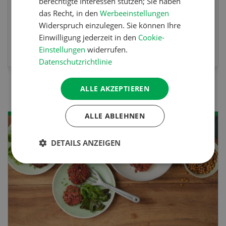
berechtigte Interessen stützen; Sie haben
berufsunabhängigen Ausweis erweitern.
das Recht, in den
Werbeeinstellungen
Widerspruch einzulegen. Sie können Ihre
Einwilligung jederzeit in den
Cookie-
MEHR ZUR VERANSTALTUNG
Einstellungen
widerrufen.
Datenschutzrichtlinie
ALLE AKZEPTIEREN
ALLE ABLEHNEN
DETAILS ANZEIGEN