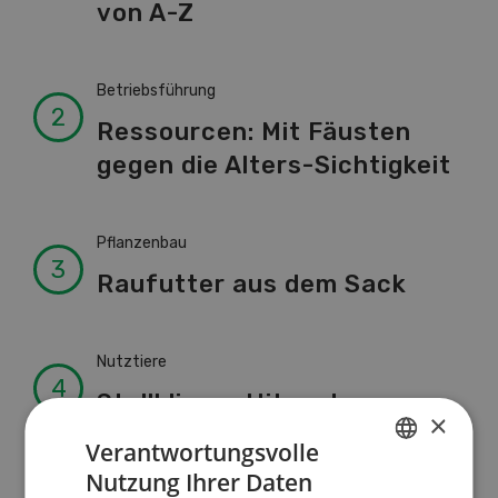
von A-Z
Betriebsführung
Ressourcen: Mit Fäusten
gegen die Alters-Sichtigkeit
Pflanzenbau
Raufutter aus dem Sack
Nutztiere
Stallklima - Hitzestress
×
verhindern
Verantwortungsvolle
Nutzung Ihrer Daten
GERMAN