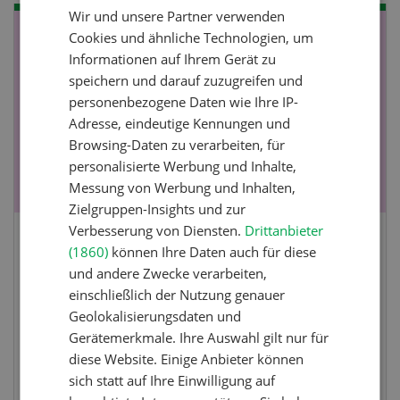
Wir und unsere Partner verwenden
FRENCH
Cookies und ähnliche Technologien, um
NOV
JAN
Informationen auf Ihrem Gerät zu
19
-
28
speichern und darauf zuzugreifen und
personenbezogene Daten wie Ihre IP-
Adresse, eindeutige Kennungen und
Browsing-Daten zu verarbeiten, für
personalisierte Werbung und Inhalte,
Messung von Werbung und Inhalten,
Zielgruppen-Insights und zur
Verbesserung von Diensten.
Drittanbieter
Fachkurs Aquakultur
(1860)
können Ihre Daten auch für diese
und andere Zwecke verarbeiten,
einschließlich der Nutzung genauer
Sind Sie in der Fischzucht tätig oder
Geolokalisierungsdaten und
interessieren Sie sich für das Thema? In
Gerätemerkmale. Ihre Auswahl gilt nur für
diesem Fall ist unser FBA-Weiterbildungskurs
diese Website. Einige Anbieter können
die perfekte Wahl für Sie. Der Abschluss lässt
sich statt auf Ihre Einwilligung auf
sich mit einem Praktikum zum fachbezogenen,