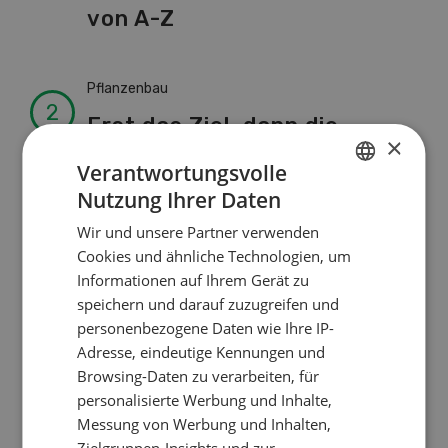
von A-Z
Pflanzenbau
Erst das Ziel, dann die
×
Zwischenfrucht
Verantwortungsvolle
Nutzung Ihrer Daten
GERMAN
Betriebsführung
Wir und unsere Partner verwenden
FRENCH
Cookies und ähnliche Technologien, um
Kein Dauergarten ohne
Informationen auf Ihrem Gerät zu
Bewilligung
speichern und darauf zuzugreifen und
personenbezogene Daten wie Ihre IP-
Adresse, eindeutige Kennungen und
Pflanzenbau
Browsing-Daten zu verarbeiten, für
Raufutter aus dem Sack
personalisierte Werbung und Inhalte,
Messung von Werbung und Inhalten,
Zielgruppen-Insights und zur