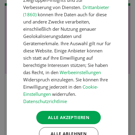
Verbesserung von Diensten.
Drittanbieter
(1860)
können Ihre Daten auch für diese
NOV
JAN
und andere Zwecke verarbeiten,
19
-
28
einschließlich der Nutzung genauer
Geolokalisierungsdaten und
Gerätemerkmale. Ihre Auswahl gilt nur für
diese Website. Einige Anbieter können
sich statt auf Ihre Einwilligung auf
berechtigte Interessen stützen; Sie haben
das Recht, in den
Werbeeinstellungen
Widerspruch einzulegen. Sie können Ihre
Fachkurs Aquakultur
Einwilligung jederzeit in den
Cookie-
Einstellungen
widerrufen.
Datenschutzrichtlinie
Sind Sie in der Fischzucht tätig oder
interessieren Sie sich für das Thema? In
ALLE AKZEPTIEREN
diesem Fall ist unser FBA-Weiterbildungskurs
die perfekte Wahl für Sie. Der Abschluss lässt
sich mit einem Praktikum zum fachbezogenen,
ALLE ABLEHNEN