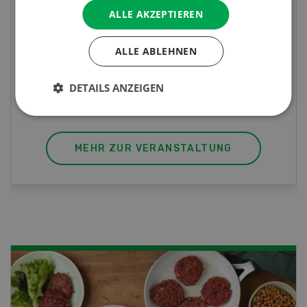
ALLE AKZEPTIEREN
Sind Sie in der Fischzucht tätig oder
interessieren Sie sich für das Thema? In
diesem Fall ist unser FBA-Weiterbildungskurs
ALLE ABLEHNEN
die perfekte Wahl für Sie. Der Abschluss lässt
sich mit einem Praktikum zum fachbezogenen,
DETAILS ANZEIGEN
berufsunabhängigen Ausweis erweitern.
MEHR ZUR VERANSTALTUNG