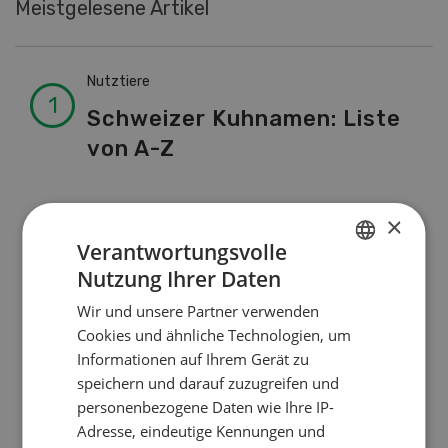
Meistgelesene Artikel
Nutztiere
Schweizer Kuhnamen: Liste
von A-Z
Betriebsführung
×
Verantwortungsvolle
Ressourcen: Mit Fäusten
Nutzung Ihrer Daten
gegen die Alters-Sichtigkeit
GERMAN
Wir und unsere Partner verwenden
FRENCH
Cookies und ähnliche Technologien, um
Pflanzenbau
Informationen auf Ihrem Gerät zu
speichern und darauf zuzugreifen und
Raufutter aus dem Sack
personenbezogene Daten wie Ihre IP-
Adresse, eindeutige Kennungen und