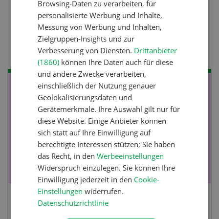
Browsing-Daten zu verarbeiten, für
Nutztiere
personalisierte Werbung und Inhalte,
Stallklima - Hitzestress
Messung von Werbung und Inhalten,
verhindern
Zielgruppen-Insights und zur
Verbesserung von Diensten.
Drittanbieter
(1860)
können Ihre Daten auch für diese
und andere Zwecke verarbeiten,
einschließlich der Nutzung genauer
NOV
JAN
Geolokalisierungsdaten und
19
-
28
Gerätemerkmale. Ihre Auswahl gilt nur für
diese Website. Einige Anbieter können
sich statt auf Ihre Einwilligung auf
berechtigte Interessen stützen; Sie haben
das Recht, in den
Werbeeinstellungen
Widerspruch einzulegen. Sie können Ihre
Einwilligung jederzeit in den
Cookie-
Einstellungen
widerrufen.
Fachkurs Aquakultur
Datenschutzrichtlinie