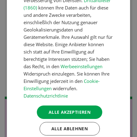
Verbesserung von Diensten.
Drittanbieter
gegen die Alters-Sichtigkeit
(1860)
können Ihre Daten auch für diese
und andere Zwecke verarbeiten,
einschließlich der Nutzung genauer
Pflanzenbau
Geolokalisierungsdaten und
Raufutter aus dem Sack
Gerätemerkmale. Ihre Auswahl gilt nur für
diese Website. Einige Anbieter können
sich statt auf Ihre Einwilligung auf
Nutztiere
berechtigte Interessen stützen; Sie haben
das Recht, in den
Werbeeinstellungen
Stallklima - Hitzestress
Widerspruch einzulegen. Sie können Ihre
verhindern
Einwilligung jederzeit in den
Cookie-
Einstellungen
widerrufen.
Datenschutzrichtlinie
NOV
JAN
ALLE AKZEPTIEREN
19
-
28
ALLE ABLEHNEN