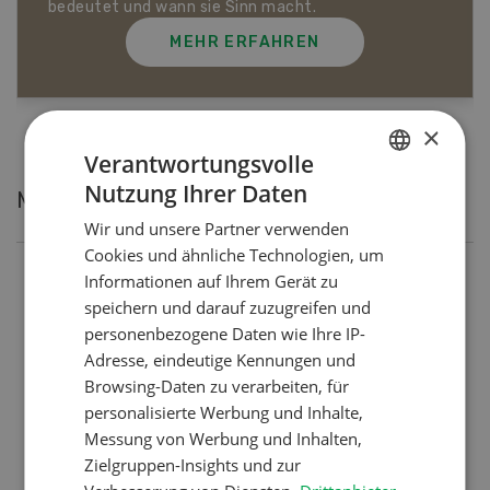
MEHR ERFAHREN
×
Verantwortungsvolle
Nutzung Ihrer Daten
Meistgelesene Artikel
GERMAN
Wir und unsere Partner verwenden
FRENCH
Cookies und ähnliche Technologien, um
Informationen auf Ihrem Gerät zu
Nutztiere
speichern und darauf zuzugreifen und
Schweizer Kuhnamen: Liste
personenbezogene Daten wie Ihre IP-
von A-Z
Adresse, eindeutige Kennungen und
Browsing-Daten zu verarbeiten, für
personalisierte Werbung und Inhalte,
Betriebsführung
Messung von Werbung und Inhalten,
Zielgruppen-Insights und zur
Ressourcen: Mit Fäusten