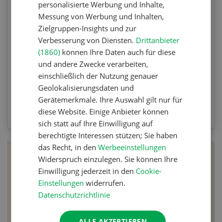
personalisierte Werbung und Inhalte,
Messung von Werbung und Inhalten,
Testen Sie Ihr Wissen. Machen Sie mit am
Zielgruppen-Insights und zur
Agrar-Quiz der UFA-Revue. Die Fragen
Verbesserung von Diensten.
Drittanbieter
beziehen sich auf die Unkrautbekämpfung und
(1860)
können Ihre Daten auch für diese
Maschinen zur mechanischen
und andere Zwecke verarbeiten,
Unkrautbekämpfung.
einschließlich der Nutzung genauer
Geolokalisierungsdaten und
Gerätemerkmale. Ihre Auswahl gilt nur für
ZUM QUIZ
diese Website. Einige Anbieter können
sich statt auf Ihre Einwilligung auf
berechtigte Interessen stützen; Sie haben
das Recht, in den
Werbeeinstellungen
Widerspruch einzulegen. Sie können Ihre
Einwilligung jederzeit in den
Cookie-
Einstellungen
widerrufen.
Datenschutzrichtlinie
ALLE AKZEPTIEREN