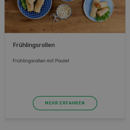
Poulet mit Spinat-Dörrtomaten-
Rahmsauce
Poulet mit Spinat-Dörrtomaten-Rahmsauce
(Gut zu wissen: Bandnudeln mit etwas
geschmolzener Butter und Pfeffer verfeinern).
MEHR ERFAHREN