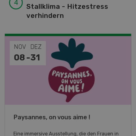
Stallklima - Hitzestress
verhindern
NOV
JAN
19
-
28
Fachkurs Aquakultur
Sind Sie in der Fischzucht tätig oder