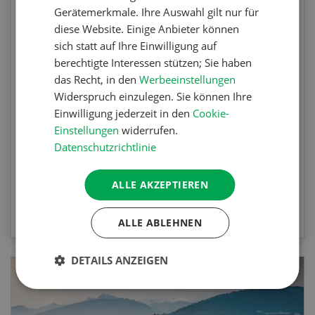
Gerätemerkmale. Ihre Auswahl gilt nur für
Agrar-Quiz: Mechanische
diese Website. Einige Anbieter können
Unkrautbekämpfung
sich statt auf Ihre Einwilligung auf
berechtigte Interessen stützen; Sie haben
das Recht, in den
Werbeeinstellungen
Testen Sie Ihr Wissen. Machen Sie mit am
Widerspruch einzulegen. Sie können Ihre
Agrar-Quiz der UFA-Revue. Die Fragen
Einwilligung jederzeit in den
Cookie-
beziehen sich auf die Unkrautbekämpfung und
Einstellungen
widerrufen.
Maschinen zur mechanischen
Datenschutzrichtlinie
Unkrautbekämpfung.
ALLE AKZEPTIEREN
ZUM QUIZ
ALLE ABLEHNEN
DETAILS ANZEIGEN