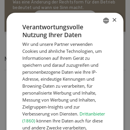
Dossier Bio-Artikel
MEHR ERFAHREN
×
Verantwortungsvolle
Nutzung Ihrer Daten
GERMAN
Wir und unsere Partner verwenden
FRENCH
Cookies und ähnliche Technologien, um
Informationen auf Ihrem Gerät zu
Meistgelesene Artikel
speichern und darauf zuzugreifen und
personenbezogene Daten wie Ihre IP-
Adresse, eindeutige Kennungen und
Nutztiere
Browsing-Daten zu verarbeiten, für
Schweizer Kuhnamen: Liste
personalisierte Werbung und Inhalte,
von A-Z
Messung von Werbung und Inhalten,
Zielgruppen-Insights und zur
Verbesserung von Diensten.
Drittanbieter
Betriebsführung
(1860)
können Ihre Daten auch für diese
und andere Zwecke verarbeiten,