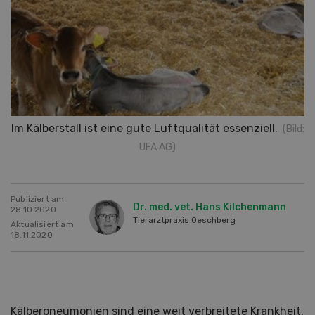
Im Kälberstall ist eine gute Luftqualität essenziell.
(Bild:
UFA AG)
Publiziert am
Dr. med. vet. Hans Kilchenmann
28.10.2020
Tierarztpraxis Oeschberg
Aktualisiert am
18.11.2020
Kälberpneumonien sind eine weit verbreitete Krankheit,