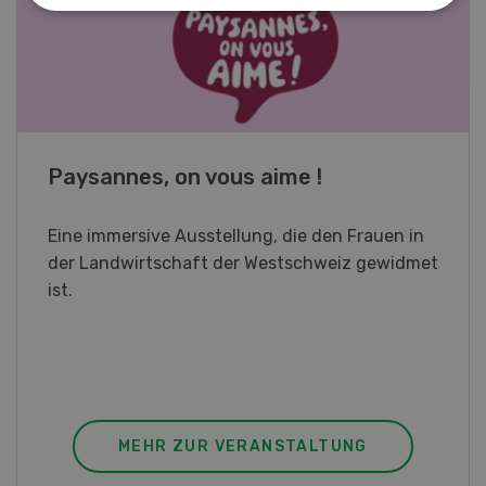
Fachkurs Aquakultur
Sind Sie in der Fischzucht tätig oder
interessieren Sie sich für das Thema? In
diesem Fall ist unser FBA-Weiterbildungskurs
die perfekte Wahl für Sie. Der Abschluss lässt
sich mit einem Praktikum zum fachbezogenen,
berufsunabhängigen Ausweis erweitern.
MEHR ZUR VERANSTALTUNG