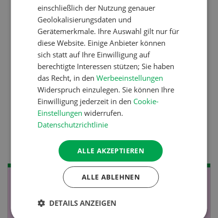
Ressourcen: Mit Fäusten
einschließlich der Nutzung genauer
gegen die Alters-Sichtigkeit
Geolokalisierungsdaten und
Gerätemerkmale. Ihre Auswahl gilt nur für
diese Website. Einige Anbieter können
Pflanzenbau
sich statt auf Ihre Einwilligung auf
berechtigte Interessen stützen; Sie haben
Raufutter aus dem Sack
das Recht, in den
Werbeeinstellungen
Widerspruch einzulegen. Sie können Ihre
Einwilligung jederzeit in den
Cookie-
Nutztiere
Einstellungen
widerrufen.
Stallklima - Hitzestress
Datenschutzrichtlinie
verhindern
ALLE AKZEPTIEREN
ALLE ABLEHNEN
NOV
JAN
19
-
28
DETAILS ANZEIGEN