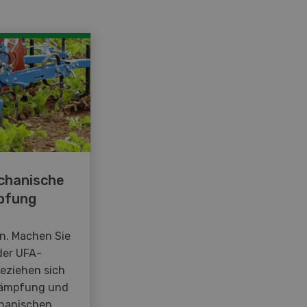
chanische
pfung
en. Machen Sie
der UFA-
beziehen sich
kämpfung und
hanischen