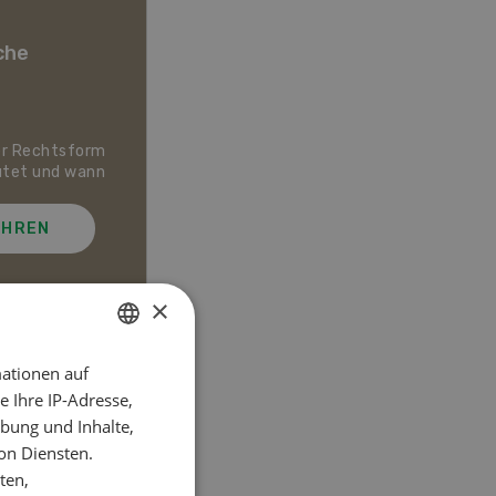
che
er Rechtsform
Dossier Bio-Artikel
utet und wann
AHREN
MEHR ERFAHREN
×
ationen auf
GERMAN
el
 Ihre IP-Adresse,
FRENCH
bung und Inhalte,
on Diensten.
ten,