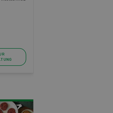
unser FBA-Weiterbildungskurs
die perfekte Wahl für Sie. Der
Abschluss lässt sich mit einem
Praktikum zum fachbezogenen,
berufsunabhängigen Ausweis
erweitern.
UR
MEHR ZUR
LTUNG
VERANSTALTUNG