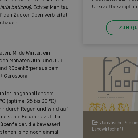
Unkrautbekämpfun
aria beticola),
Echter Mehltau
f den Zuckerrüben verbreitet.
Schäden.
ZUM QU
en. Milde Winter, ein
den Monaten Juni und Juli
 und Rübenkörper aus dem
it Cerospora.
 unter langanhaltendem
C (optimal 25 bis 30 °C)
ann durch Regen und Wind auf
 meist am Feldrand auf der
ndwirtschaft im Klimawandel
Juristische Persone
rübenfelder, die bewässert
Landwirtschaft
stehen, sind noch einmal