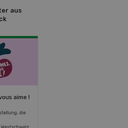
ter aus
ck
NOV
JAN
19
-
28
vous aime !
Fachkurs Aquakultur
tellung, die
Sind Sie in der Fischzucht tätig
oder interessieren Sie sich für
r Westschweiz
das Thema? In diesem Fall ist