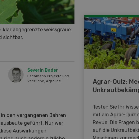
e, klar abgegrenzte weissgraue
 sichtbar.
Severin Bader
Fachmann Projekte und
Agrar-Quiz: Me
Versuche; Agroline
Unkrautbekäm
Testen Sie Ihr Wiss
mit am Agrar-Quiz 
 in den vergangenen Jahren
Revue. Die Fragen 
rausbeute geführt. Nur wer
auf die Unkrautbe
 diese Auswirkungen
Maschinen zur mec
 sind auch andere pilzliche