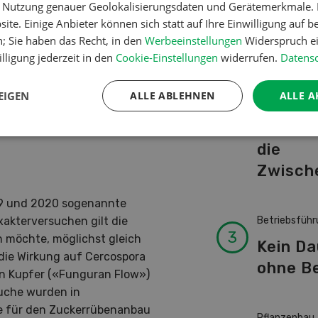
ecken ineinander über, und
er Nutzung genauer Geolokalisierungsdaten und Gerätemerkmale. I
Schwei
ite. Einige Anbieter können sich statt auf Ihre Einwilligung auf b
Kuhnam
n; Sie haben das Recht, in den
Werbeeinstellungen
Widerspruch ei
von A-
lligung jederzeit in den
Cookie-Einstellungen
widerrufen.
Datensc
erden, desto höher ist der
hat zur Folge, dass die Rübe
EIGEN
ALLE ABLEHNEN
ALLE A
ie Rübe auf die eingelagerten
Pflanzenbau
n von Ertrag und
Erst da
die
Zwisch
019 und 2020 sogenannte
xakterversuchen gilt die
Betriebsführ
en möchte, möglichst gleich
Kein D
 die Wirkung auf Cercospora
ohne Be
on Kupfer («Funguran Flow»)
uche wurden in
e für den Zuckerrübenanbau
Pflanzenbau