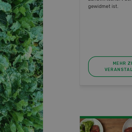
nstrationen und der CH-
gewidmet ist.
ere des neuen 8-Rad-
rders ein.
MEHR ZUR
MEHR Z
VERANSTALTUNG
VERANSTA