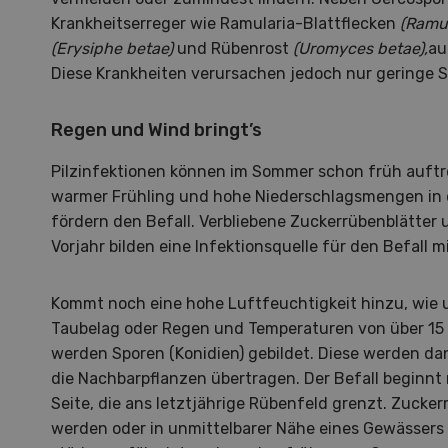
Krankheitserreger wie Ramularia-Blattflecken
(Ramul
(Erysiphe betae)
und Rübenrost
(Uromyces betae),
au
Diese Krankheiten verursachen jedoch nur geringe 
Regen und Wind bringt’s
Pilzinfektionen können im Sommer schon früh auftret
warmer Frühling und hohe Niederschlagsmengen in 
fördern den Befall. Verbliebene Zuckerrübenblätter
Vorjahr bilden eine Infektionsquelle für den Befall m
Kommt noch eine hohe Luftfeuchtigkeit hinzu, wie
Taubelag oder Regen und Temperaturen von über 15 °
werden Sporen (Konidien) gebildet. Diese werden d
die Nachbarpflanzen übertragen. Der Befall beginnt
Hof in neuer Hand
La
Seite, die ans letztjährige Rübenfeld grenzt. Zucker
werden oder in unmittelbarer Nähe eines Gewässers 