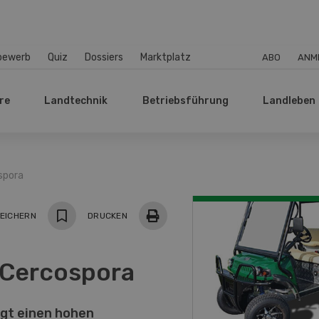
bewerb
Quiz
Dossiers
Marktplatz
ABO
ANM
re
Landtechnik
Betriebsführung
Landleben
spora
EICHERN
DRUCKEN
 Cercospora
rgt einen hohen