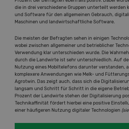
Prozent der Befragten ebenfalls positiv. Dabei wur
die in drei verschiedene Gruppen unterteilt werden 
und Software für den allgemeinen Gebrauch, digitali
Maschinen und landwirtschaftliche Software.
Die meisten der Befragten sehen in einigen Technol
wobei zwischen allgemeiner und betrieblicher Techn
S
Verwendung klar unterschieden wurde. Die Wahrneh
10
durch die Landwirte ist sehr unterschiedlich. Auf de
Nutzung eines Mobiltelefons darunter verstanden, a
komplexere Anwendungen wie Melk- und Fütterungs
Agrotwin. Das zeigt auch, dass sich die Digitalisier
langsam und Schritt für Schritt in die eigene Betrieb
Prozent der Landwirte stehen der Digitalisierung po
Dem
Technikaffinität fördert hierbei eine positive Einstel
einer häufigeren Nutzung digitaler Technologien
(si
Die K
zu d
Wiedl