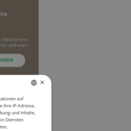
che
er Rechtsform
Dossier Bio-Artikel
utet und wann
AHREN
MEHR ERFAHREN
×
ationen auf
GERMAN
el
 Ihre IP-Adresse,
FRENCH
bung und Inhalte,
on Diensten.
ten,