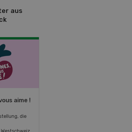
ter aus
ck
NOV
JAN
19
-
28
vous aime !
Fachkurs Aquakultur
tellung, die
Sind Sie in der Fischzucht tätig
oder interessieren Sie sich für
r Westschweiz
das Thema? In diesem Fall ist