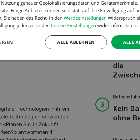
er Nutzung genauer Geolokalisierungsdaten und Gerätemerkmale. I
Schwei
 Aufzeichnungen wurde am
ite. Einige Anbieter können sich statt auf Ihre Einwilligung auf b
Kuhnam
it und Verknüpfung»
n; Sie haben das Recht, in den
Werbeeinstellungen
Widerspruch ei
von A-
lligung jederzeit in den
Cookie-Einstellungen
widerrufen.
Datensc
EIGEN
ALLE ABLEHNEN
ALLE A
Pflanzenbau
ert den
Erst da
die
Zwisch
Betriebsführ
Kein D
igitaler Technologien in ihrem
ohne Be
itale Technologien verwenden,
e «Planen Sie, in Zukunft
werben?» antworteten 41
Pflanzenbau