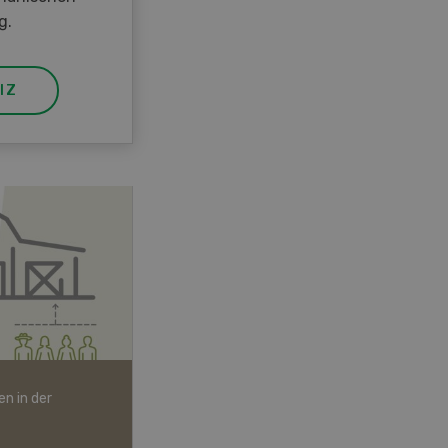
g.
IZ
n in der
Bio-Artikel