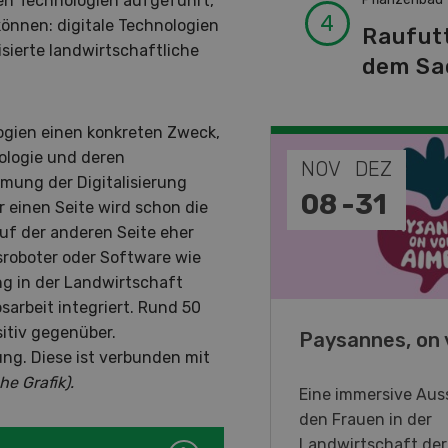
den Technologien aufgeführt,
können: digitale Technologien
Raufut
sierte landwirtschaftliche
dem Sa
ogien einen konkreten Zweck,
ologie und deren
EP
NOV
DEZ
mung der Digitalisierung
-
11
08
-
31
r einen Seite wird schon die
uf der anderen Seite eher
roboter oder Software wie
ung in der Landwirtschaft
sarbeit integriert. Rund 50
sitiv gegenüber.
o Days 2026
Paysannes, on 
lung. Diese ist verbunden mit
ehe Grafik).
eller Forstmaschinen laden
Eine immersive Auss
en DemoDays 2026 nach
den Frauen in der
isbach zu Live-
Landwirtschaft de