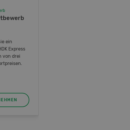
erb
Wettbewerb
tbewerb
Fotorätsel 07-08/26
Gewinnen Sie eines von fünf
LANDI Taschenmessern
ie ein
HDK Express
n von drei
rtpreisen.
NEHMEN
JETZT TEILNEHMEN