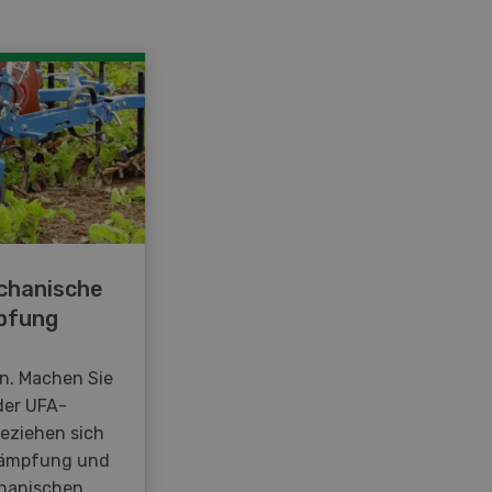
chanische
pfung
en. Machen Sie
der UFA-
beziehen sich
kämpfung und
hanischen