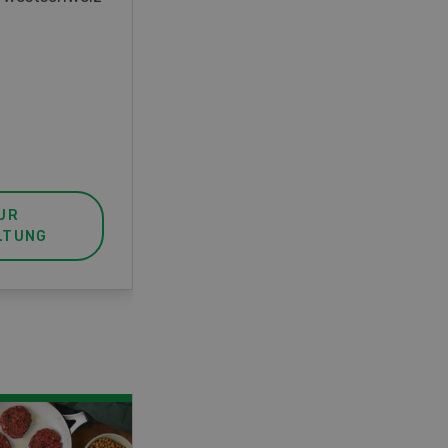
unser FBA-Weiterbildungskurs
die perfekte Wahl für Sie. Der
Abschluss lässt sich mit einem
Praktikum zum fachbezogenen,
berufsunabhängigen Ausweis
erweitern.
UR
MEHR ZUR
LTUNG
VERANSTALTUNG