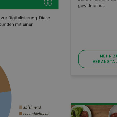
nstrationen und der CH-
gewidmet ist.
ere des neuen 8-Rad-
zur Digitalisierung. Diese
rders ein.
bunden mit einer
MEHR ZUR
MEHR Z
VERANSTALTUNG
VERANSTA