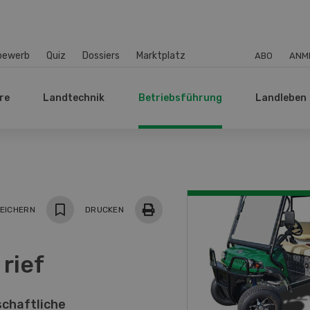
bewerb
Quiz
Dossiers
Marktplatz
ABO
ANM
re
Landtechnik
Betriebsführung
Landleben
EICHERN
DRUCKEN
 rief
schaftliche