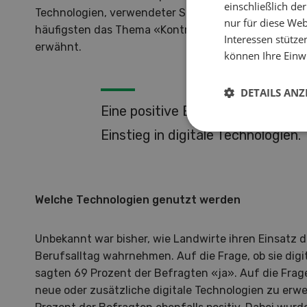
einschließlich d
Technologien, verwendeter Software und digitaler
nur für diese Webs
häufigsten das Thema «Kontrolle, Rückverfolgbarke
Interessen stütze
erwähnt.
können Ihre Einwi
DETAILS ANZ
Eine positive Einstellung erleicht
Einstieg in digitale Technologien.
Welche Technologien genutzt werden
Unbekannt war bisher, wie Landwirte ihren Einsatz d
Berufsalltag wahrnehmen. Auf die Frage, ob sie dig
sagten 69 Prozent der Befragten «ja». Auf die Frag
neue oder zusätzliche digitale Technologien zu er