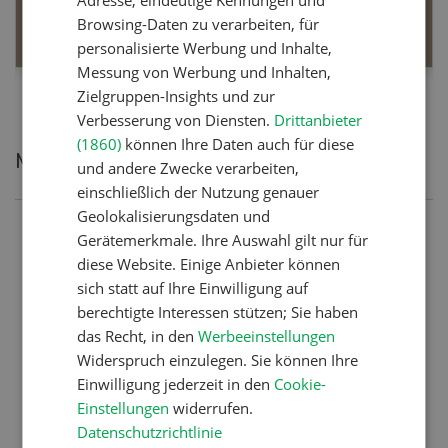
MEHR ERFAHREN
Browsing-Daten zu verarbeiten, für
personalisierte Werbung und Inhalte,
Messung von Werbung und Inhalten,
Zielgruppen-Insights und zur
Verbesserung von Diensten.
Drittanbieter
(1860)
können Ihre Daten auch für diese
Meistgelesene Artikel
und andere Zwecke verarbeiten,
einschließlich der Nutzung genauer
Geolokalisierungsdaten und
Nutztiere
Gerätemerkmale. Ihre Auswahl gilt nur für
diese Website. Einige Anbieter können
Schweizer Kuhnamen: Liste
sich statt auf Ihre Einwilligung auf
von A-Z
berechtigte Interessen stützen; Sie haben
das Recht, in den
Werbeeinstellungen
Widerspruch einzulegen. Sie können Ihre
Betriebsführung
Einwilligung jederzeit in den
Cookie-
Ressourcen: Mit Fäusten
Einstellungen
widerrufen.
Datenschutzrichtlinie
gegen die Alters-Sichtigkeit