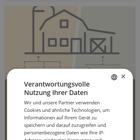
×
Verantwortungsvolle
Nutzung Ihrer Daten
Bio-Artikel
GERMAN
Wir und unsere Partner verwenden
FRENCH
Cookies und ähnliche Technologien, um
Informationen auf Ihrem Gerät zu
speichern und darauf zuzugreifen und
Dossier Bio-Artikel
personenbezogene Daten wie Ihre IP-
Adresse, eindeutige Kennungen und