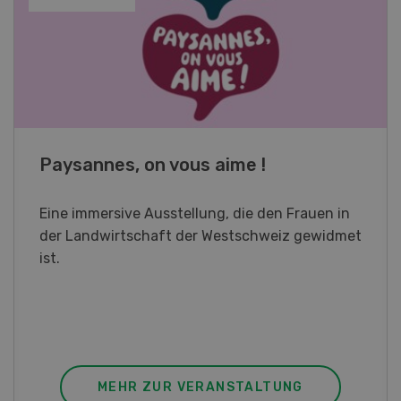
Fachkurs Aquakultur
Sind Sie in der Fischzucht tätig oder
interessieren Sie sich für das Thema? In
diesem Fall ist unser FBA-Weiterbildungskurs
die perfekte Wahl für Sie. Der Abschluss lässt
sich mit einem Praktikum zum fachbezogenen,
berufsunabhängigen Ausweis erweitern.
MEHR ZUR VERANSTALTUNG