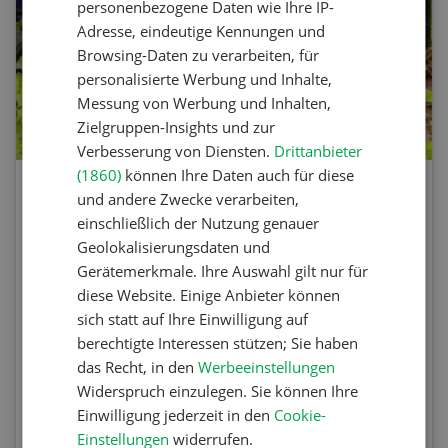
personenbezogene Daten wie Ihre IP-
Adresse, eindeutige Kennungen und
Browsing-Daten zu verarbeiten, für
personalisierte Werbung und Inhalte,
Messung von Werbung und Inhalten,
Zielgruppen-Insights und zur
Verbesserung von Diensten.
Drittanbieter
(1860)
können Ihre Daten auch für diese
und andere Zwecke verarbeiten,
Agrar-Quiz: Mechanische
einschließlich der Nutzung genauer
Unkrautbekämpfung
Geolokalisierungsdaten und
Gerätemerkmale. Ihre Auswahl gilt nur für
Testen Sie Ihr Wissen. Machen Sie mit am
diese Website. Einige Anbieter können
Agrar-Quiz der UFA-Revue. Die Fragen
sich statt auf Ihre Einwilligung auf
beziehen sich auf die Unkrautbekämpfung und
berechtigte Interessen stützen; Sie haben
Maschinen zur mechanischen
das Recht, in den
Werbeeinstellungen
Unkrautbekämpfung.
Widerspruch einzulegen. Sie können Ihre
Einwilligung jederzeit in den
Cookie-
Einstellungen
widerrufen.