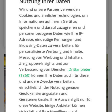
Nutzung Ihrer Daten
GERMAN
beziehen sich auf die Unkrautbekämpfung und
Wir und unsere Partner verwenden
Maschinen zur mechanischen
FRENCH
Cookies und ähnliche Technologien, um
Unkrautbekämpfung.
Informationen auf Ihrem Gerät zu
speichern und darauf zuzugreifen und
personenbezogene Daten wie Ihre IP-
ZUM QUIZ
Adresse, eindeutige Kennungen und
Browsing-Daten zu verarbeiten, für
personalisierte Werbung und Inhalte,
Messung von Werbung und Inhalten,
Zielgruppen-Insights und zur
Verbesserung von Diensten.
Drittanbieter
(1860)
können Ihre Daten auch für diese
und andere Zwecke verarbeiten,
einschließlich der Nutzung genauer
Geolokalisierungsdaten und
Gerätemerkmale. Ihre Auswahl gilt nur für
diese Website. Einige Anbieter können
sich statt auf Ihre Einwilligung auf