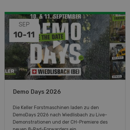
NOV
DEZ
08
-
31
Paysannes, on vous aime !
Eine immersive Ausstellung, die den Frauen in
der Landwirtschaft der Westschweiz gewidmet
ist.