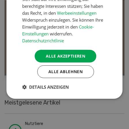
berechtigte Interessen stützen; Sie haben
Die Schweizer Landwirtschaft in 20 Jahren
das Recht, in den
Werbeeinstellungen
Widerspruch einzulegen. Sie können Ihre
Die Schweizer Landwirtschaft in 20
Einwilligung jederzeit in den
Cookie-
Jahren
Einstellungen
widerrufen.
Datenschutzrichtlinie
In unserer Videoserie werfen verschiedene
Persönlichkeiten aus dem Agrarsektor einen Blick in
die Zukunft der Schweizer Landwirtschaft.
ALLE AKZEPTIEREN
MEHR ERFAHREN
ALLE ABLEHNEN
DETAILS ANZEIGEN
Meistgelesene Artikel
Nutztiere