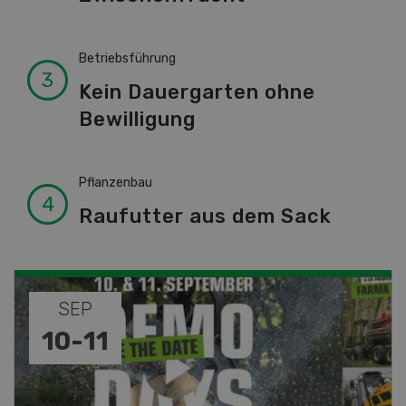
Betriebsführung
Kein Dauergarten ohne
Bewilligung
Pflanzenbau
Raufutter aus dem Sack
SEP
NO
10
-
11
0