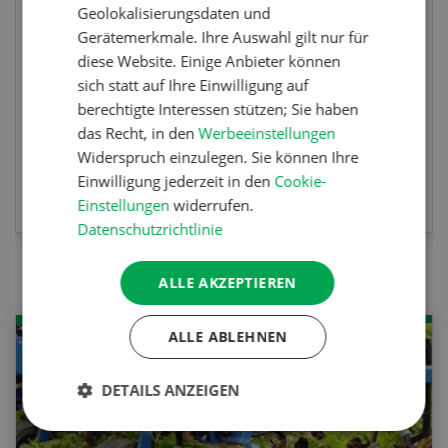
 Elektrofahrzeug HDK Express
Gewinnen Sie eines 
Geolokalisierungsdaten und
nen von drei attraktiven
Taschenmessern
Gerätemerkmale. Ihre Auswahl gilt nur für
ofortpreisen.
diese Website. Einige Anbieter können
sich statt auf Ihre Einwilligung auf
berechtigte Interessen stützen; Sie haben
das Recht, in den
Werbeeinstellungen
Widerspruch einzulegen. Sie können Ihre
ZT TEILNEHMEN
JETZT 
Einwilligung jederzeit in den
Cookie-
Einstellungen
widerrufen.
Datenschutzrichtlinie
ALLE AKZEPTIEREN
ALLE ABLEHNEN
DETAILS ANZEIGEN