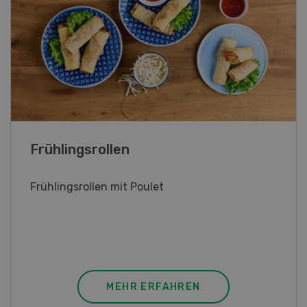
Poulet mit Spinat-Dörrtomaten-
Rahmsauce
Poulet mit Spinat-Dörrtomaten-Rahmsauce
(Gut zu wissen: Bandnudeln mit etwas
geschmolzener Butter und Pfeffer verfeinern).
MEHR ERFAHREN