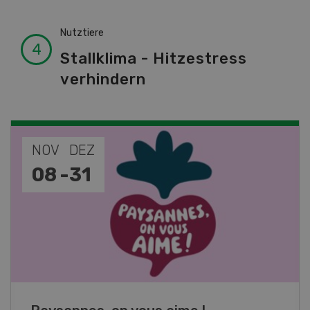
Nutztiere
Stallklima - Hitzestress
verhindern
NOV
JAN
19
-
28