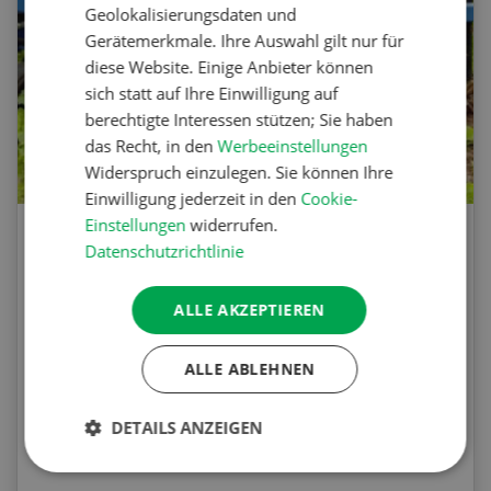
Geolokalisierungsdaten und
Gerätemerkmale. Ihre Auswahl gilt nur für
diese Website. Einige Anbieter können
sich statt auf Ihre Einwilligung auf
berechtigte Interessen stützen; Sie haben
das Recht, in den
Werbeeinstellungen
Widerspruch einzulegen. Sie können Ihre
Einwilligung jederzeit in den
Cookie-
Einstellungen
widerrufen.
Agrar-Quiz: Mechanische
Datenschutzrichtlinie
Unkrautbekämpfung
ALLE AKZEPTIEREN
Testen Sie Ihr Wissen. Machen Sie mit am
Agrar-Quiz der UFA-Revue. Die Fragen
ALLE ABLEHNEN
beziehen sich auf die Unkrautbekämpfung und
Maschinen zur mechanischen
DETAILS ANZEIGEN
Unkrautbekämpfung.