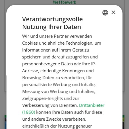
Wettbewerb
Fotorätsel 07-08/26
×
Verantwortungsvolle
Nutzung Ihrer Daten
Gewinnen Sie eines von fünf LANDI
GERMAN
Taschenmessern
Wir und unsere Partner verwenden
FRENCH
Cookies und ähnliche Technologien, um
Informationen auf Ihrem Gerät zu
speichern und darauf zuzugreifen und
personenbezogene Daten wie Ihre IP-
Adresse, eindeutige Kennungen und
JETZT TEILNEHMEN
Browsing-Daten zu verarbeiten, für
personalisierte Werbung und Inhalte,
Messung von Werbung und Inhalten,
Zielgruppen-Insights und zur
Verbesserung von Diensten.
Drittanbieter
(1860)
können Ihre Daten auch für diese
und andere Zwecke verarbeiten,
einschließlich der Nutzung genauer