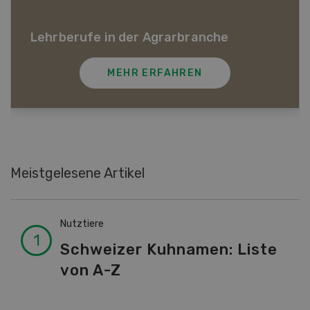
In unserer Videoserie werfen verschiedene
Persönlichkeiten aus dem Agrarsektor einen Blick in
die Zukunft der Schweizer Landwirtschaft.
MEHR ERFAHREN
Meistgelesene Artikel
Nutztiere
Schweizer Kuhnamen: Liste
von A-Z