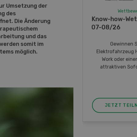
zur Umsetzung der
Wettbew
ng des
Know-how-Wet
fnet. Die Änderung
07-08/26
erapeutischem
arbeitung und das
 werden somit im
Gewinnen S
tems möglich.
Elektrofahrzeug 
Work oder eine
attraktiven Sofo
JETZT TEIL