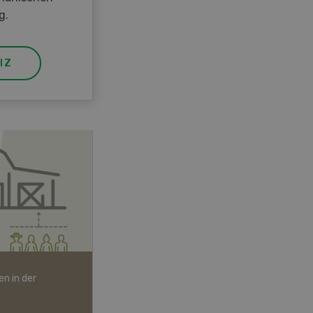
g.
IZ
n in der
Bio-Artikel