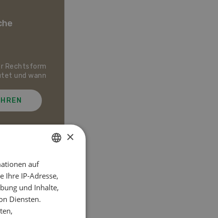
che
er Rechtsform
Dossier Bio-Artikel
utet und wann
AHREN
MEHR ERFAHREN
×
ationen auf
GERMAN
el
 Ihre IP-Adresse,
FRENCH
bung und Inhalte,
on Diensten.
ten,