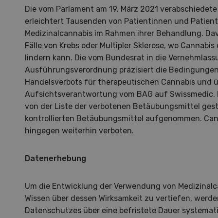
Die vom Parlament am 19. März 2021 verabschiedet
erleichtert Tausenden von Patientinnen und Patie
Medizinalcannabis im Rahmen ihrer Behandlung. Davo
Fälle von Krebs oder Multipler Sklerose, wo Cannabi
lindern kann. Die vom Bundesrat in die Vernehmlass
Ausführungsverordnung präzisiert die Bedingunge
Handelsverbots für therapeutischen Cannabis und ü
Aufsichtsverantwortung vom BAG auf Swissmedic. M
von der Liste der verbotenen Betäubungsmittel gestr
kontrollierten Betäubungsmittel aufgenommen. Can
hingegen weiterhin verboten.
Datenerhebung
Um die Entwicklung der Verwendung von Medizinalc
Hof in neuer Hand
La
Wissen über dessen Wirksamkeit zu vertiefen, werde
Datenschutzes über eine befristete Dauer systemat