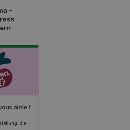
ma -
tress
dern
NOV
JAN
19
-
28
vous aime !
Fachkurs Aquakultur
tellung, die
Sind Sie in der Fischzucht tätig