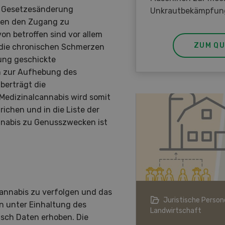
e Gesetzesänderung
Unkrautbekämpfun
nten den Zugang zu
n betroffen sind vor allem
ZUM QU
s die chronischen Schmerzen
ung geschickte
n zur Aufhebung des
berträgt die
edizinalcannabis wird somit
ichen und in die Liste der
nabis zu Genusszwecken ist
annabis zu verfolgen und das
ndwirtschaft im Klimawandel
Juristische Persone
n unter Einhaltung des
Landwirtschaft
isch Daten erhoben. Die