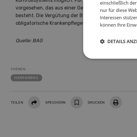
Kontrollsystems möglich. Für den Anbau ist ein zwe
einschließlich d
vorgesehen, das aus einer Gewerbebewilligung und 
nur für diese Webs
besteht. Die Vergütung der Behandlungen auf Canna
Interessen stütze
obligatorische Krankenpflegeversicherung wird sepa
können Ihre Einwi
Quelle: BAG
DETAILS ANZ
THEMEN
HANFANBAU
Teilen
TEILEN
SPEICHERN
DRUCKEN