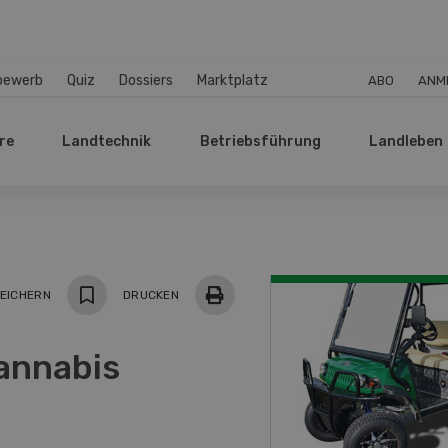
bewerb
Quiz
Dossiers
Marktplatz
ABO
ANM
re
Landtechnik
Betriebsführung
Landleben
EICHERN
DRUCKEN
annabis