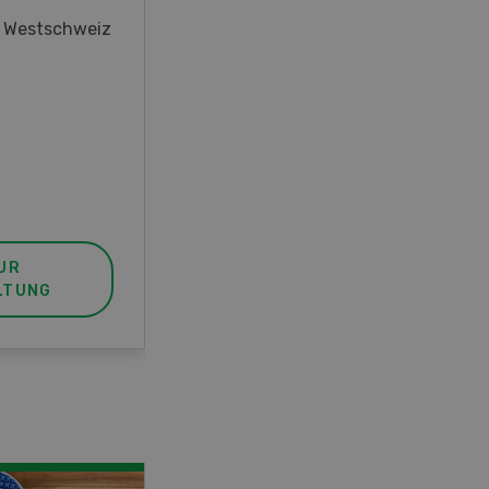
oder interessieren Sie sich für
r Westschweiz
das Thema? In diesem Fall ist
unser FBA-Weiterbildungskurs
die perfekte Wahl für Sie. Der
Abschluss lässt sich mit einem
Praktikum zum fachbezogenen,
berufsunabhängigen Ausweis
erweitern.
UR
MEHR ZUR
LTUNG
VERANSTALTUNG