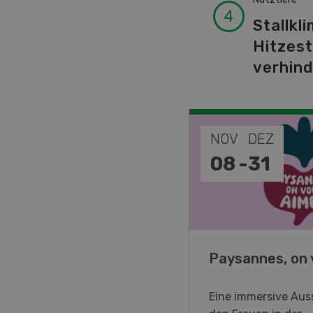
Stallkli
Hitzes
verhin
EP
NOV
DEZ
-
11
08
-
31
o Days 2026
Paysannes, on 
eller Forstmaschinen laden
Eine immersive Auss