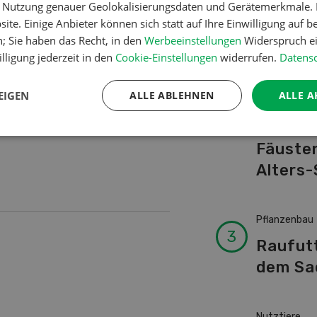
istufiges Zulassungssystem
er Nutzung genauer Geolokalisierungsdaten und Gerätemerkmale. I
Schwei
Einzellizenzen zum Anbau
ite. Einige Anbieter können sich statt auf Ihre Einwilligung auf b
Kuhnam
bisbasis durch die
n; Sie haben das Recht, in den
Werbeeinstellungen
Widerspruch ei
von A-
rat geprüft.
lligung jederzeit in den
Cookie-Einstellungen
widerrufen.
Datensc
EIGEN
ALLE ABLEHNEN
ALLE A
Betriebsführ
Ressour
Fäusten
Alters-
Pflanzenbau
Raufut
dem Sa
Nutztiere