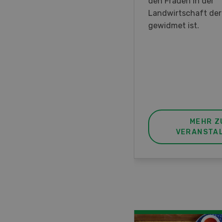
en DemoDays 2026 nach
den Frauen in der
isbach zu Live-
Landwirtschaft de
nstrationen und der CH-
gewidmet ist.
ere des neuen 8-Rad-
rders ein.
MEHR ZUR
MEHR Z
VERANSTALTUNG
VERANSTA