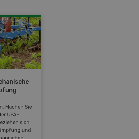
chanische
pfung
en. Machen Sie
der UFA-
beziehen sich
kämpfung und
hanischen