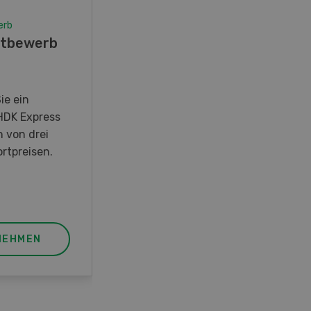
erb
Wettbewerb
tbewerb
Fotorätsel 07-08/26
Gewinnen Sie eines von fünf
LANDI Taschenmessern
ie ein
HDK Express
n von drei
rtpreisen.
NEHMEN
JETZT TEILNEHMEN