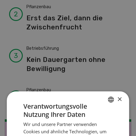
Pflanzenbau
Erst das Ziel, dann die
Zwischenfrucht
Betriebsführung
Kein Dauergarten ohne
Bewilligung
Pflanzenbau
×
Raufutter aus dem Sack
Verantwortungsvolle
Nutzung Ihrer Daten
GERMAN
Wir und unsere Partner verwenden
FRENCH
Cookies und ähnliche Technologien, um
NOV
JAN