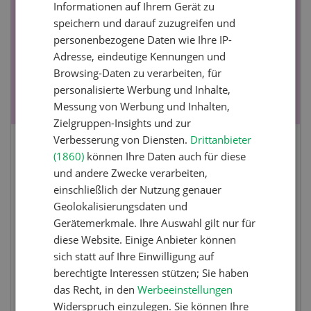
Informationen auf Ihrem Gerät zu
19
-
28
speichern und darauf zuzugreifen und
personenbezogene Daten wie Ihre IP-
Adresse, eindeutige Kennungen und
Browsing-Daten zu verarbeiten, für
personalisierte Werbung und Inhalte,
Messung von Werbung und Inhalten,
Zielgruppen-Insights und zur
Verbesserung von Diensten.
Drittanbieter
Fachkurs Aquakultur
(1860)
können Ihre Daten auch für diese
und andere Zwecke verarbeiten,
einschließlich der Nutzung genauer
Sind Sie in der Fischzucht tätig oder
Geolokalisierungsdaten und
interessieren Sie sich für das Thema? In
Gerätemerkmale. Ihre Auswahl gilt nur für
diesem Fall ist unser FBA-Weiterbildungskurs
diese Website. Einige Anbieter können
die perfekte Wahl für Sie. Der Abschluss lässt
sich statt auf Ihre Einwilligung auf
sich mit einem Praktikum zum fachbezogenen,
berechtigte Interessen stützen; Sie haben
berufsunabhängigen Ausweis erweitern.
das Recht, in den
Werbeeinstellungen
Widerspruch einzulegen. Sie können Ihre