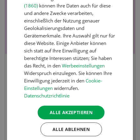
19
-
28
(1860)
können Ihre Daten auch für diese
und andere Zwecke verarbeiten,
einschließlich der Nutzung genauer
Geolokalisierungsdaten und
Gerätemerkmale. Ihre Auswahl gilt nur für
diese Website. Einige Anbieter können
sich statt auf Ihre Einwilligung auf
berechtigte Interessen stützen; Sie haben
das Recht, in den
Werbeeinstellungen
Fachkurs Aquakultur
Widerspruch einzulegen. Sie können Ihre
Einwilligung jederzeit in den
Cookie-
Sind Sie in der Fischzucht tätig oder
Einstellungen
widerrufen.
interessieren Sie sich für das Thema? In
Datenschutzrichtlinie
diesem Fall ist unser FBA-Weiterbildungskurs
die perfekte Wahl für Sie. Der Abschluss lässt
ALLE AKZEPTIEREN
sich mit einem Praktikum zum fachbezogenen,
berufsunabhängigen Ausweis erweitern.
ALLE ABLEHNEN