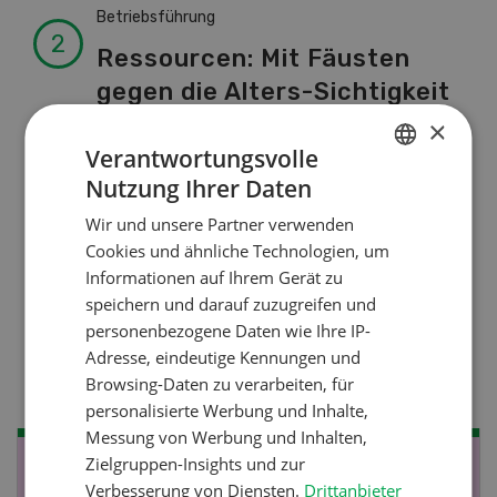
Betriebsführung
Ressourcen: Mit Fäusten
gegen die Alters-Sichtigkeit
×
Verantwortungsvolle
Pflanzenbau
Nutzung Ihrer Daten
GERMAN
Raufutter aus dem Sack
Wir und unsere Partner verwenden
FRENCH
Cookies und ähnliche Technologien, um
Informationen auf Ihrem Gerät zu
Nutztiere
speichern und darauf zuzugreifen und
Stallklima - Hitzestress
personenbezogene Daten wie Ihre IP-
Adresse, eindeutige Kennungen und
verhindern
Browsing-Daten zu verarbeiten, für
personalisierte Werbung und Inhalte,
Messung von Werbung und Inhalten,
Zielgruppen-Insights und zur
NOV
JAN
Verbesserung von Diensten.
Drittanbieter