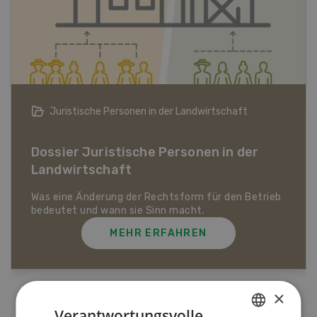
Bio-Artikel
Dossier Bio-Artikel
MEHR ERFAHREN
×
Verantwortungsvolle