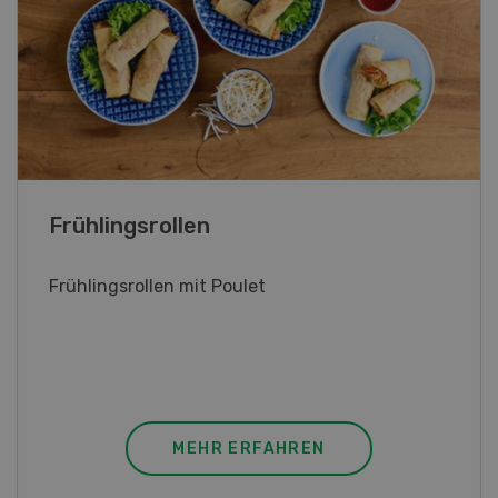
Poulet mit Spinat-Dörrtomaten-
Rahmsauce
Poulet mit Spinat-Dörrtomaten-Rahmsauce
(Gut zu wissen: Bandnudeln mit etwas
geschmolzener Butter und Pfeffer verfeinern).
MEHR ERFAHREN