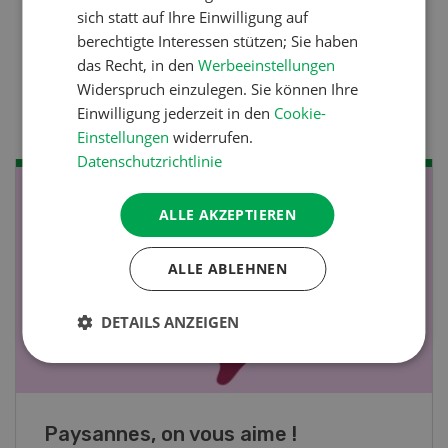
sich statt auf Ihre Einwilligung auf
Nutztiere
berechtigte Interessen stützen; Sie haben
das Recht, in den
Werbeeinstellungen
Stallklima - Hitzestress
Widerspruch einzulegen. Sie können Ihre
verhindern
Einwilligung jederzeit in den
Cookie-
Einstellungen
widerrufen.
Datenschutzrichtlinie
NOV
JAN
ALLE AKZEPTIEREN
19
-
28
ALLE ABLEHNEN
DETAILS ANZEIGEN
Fachkurs Aquakultur