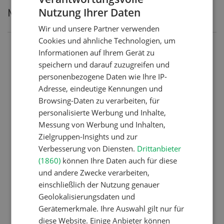
Nutzung Ihrer Daten
Meistgelesene Artikel
GERMAN
Wir und unsere Partner verwenden
FRENCH
Cookies und ähnliche Technologien, um
Nutztiere
Informationen auf Ihrem Gerät zu
speichern und darauf zuzugreifen und
Schweizer Kuhnamen: Liste
personenbezogene Daten wie Ihre IP-
von A-Z
Adresse, eindeutige Kennungen und
Browsing-Daten zu verarbeiten, für
personalisierte Werbung und Inhalte,
Betriebsführung
Messung von Werbung und Inhalten,
Ressourcen: Mit Fäusten
Zielgruppen-Insights und zur
Verbesserung von Diensten.
Drittanbieter
gegen die Alters-Sichtigkeit
(1860)
können Ihre Daten auch für diese
und andere Zwecke verarbeiten,
einschließlich der Nutzung genauer
Pflanzenbau
Geolokalisierungsdaten und
Raufutter aus dem Sack
Gerätemerkmale. Ihre Auswahl gilt nur für
diese Website. Einige Anbieter können