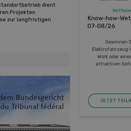
Standortbetrieb dient
Wettbew
eren Projekten
Know-how-Wet
e zur langfristigen
07-08/26
Gewinnen S
Elektrofahrzeug 
Work oder eine
attraktiven Sofo
JETZT TEIL