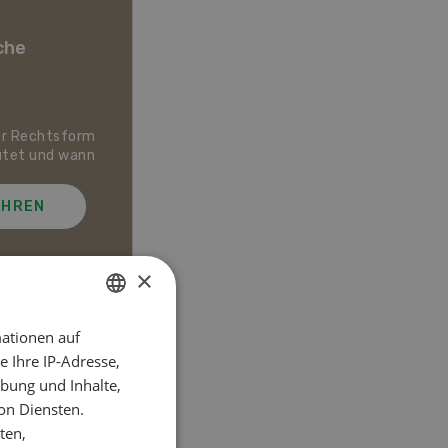
che
er Rechtsform
Dossier Bio-Artikel
utet und wann
AHREN
MEHR ERFAHREN
×
ationen auf
GERMAN
el
 Ihre IP-Adresse,
FRENCH
bung und Inhalte,
on Diensten.
ten,