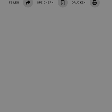
Teilen
TEILEN
SPEICHERN
DRUCKEN
NOV
08
Pays
Eine 