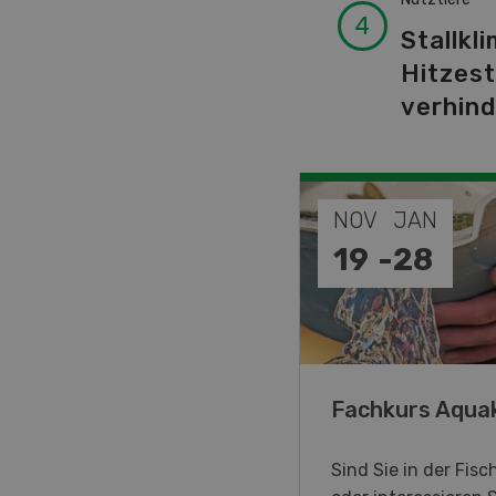
Stallkli
Hitzes
verhin
DEZ
NOV
JAN
-
31
19
-
28
annes, on vous aime !
Fachkurs Aqua
immersive Ausstellung, die
Sind Sie in der Fisc