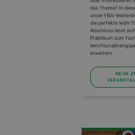
rauen in der
oder interessieren S
irtschaft der Westschweiz
das Thema? In diese
met ist.
unser FBA-Weiterbi
die perfekte Wahl fü
Abschluss lässt sic
Praktikum zum fac
berufsunabhängige
erweitern.
MEHR ZUR
MEHR Z
VERANSTALTUNG
VERANSTA