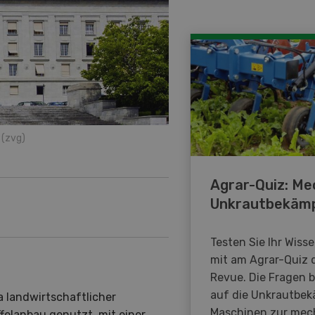
(zvg)
Agrar-Quiz: Me
Unkrautbekäm
Testen Sie Ihr Wiss
mit am Agrar-Quiz 
Revue. Die Fragen 
auf die Unkrautbe
a landwirtschaftlicher
Maschinen zur mec
felanbau genutzt, mit einer