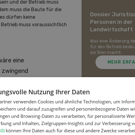
 sein und der Betrieb muss
ier Landwirtschaft im
dem muss die Baute für die
awandel
Dossier Juristis
es dürfen keine
Personen in der
uf den Schweizer Pflanzenbau
Betrieb muss voraussichtlich
Landwirtschaft
ie Tierhaltung zukommt und
ch die Schweizer
irtschaft gegen Hitze,
Was eine Änderung d
enheit und Extremwetter
für den Betrieb bede
zen kann.
sie Sinn macht.
wäre eine
MEHR ERFAHREN
MEHR ERF
g zwingend
ngsvolle Nutzung Ihrer Daten
artner verwenden Cookies und ähnliche Technologien, um Inform
Meistgelesene Artik
peichern und darauf zuzugreifen und personenbezogene Daten wie
onenkonformität und der
ngen und Browsing-Daten zu verarbeiten, für personalisierte Wer
lt. Hingegen erachtete es die
ung und Inhalten, Zielgruppen-Insights und zur Verbesserung v
riebs als ungenügend. Bei
Nutztiere
60)
können Ihre Daten auch für diese und andere Zwecke verarbei
entabilitätsprüfung