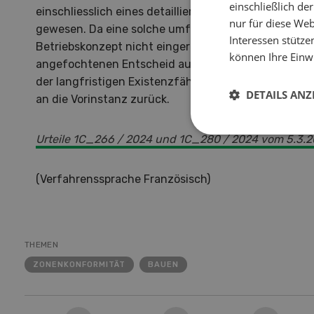
einschließlich d
einschliesslich eines detaillierten Betriebskonzepts
nur für diese Webs
gewesen. Da eine solche umfassende Rentabilitätsp
Interessen stütze
Betriebskonzept nicht eingereicht wurden, hob das
können Ihre Einwi
angefochtenen Entscheid auf und wies die Sache z
der langfristigen Existenzfähigkeit und zu einer Ne
DETAILS ANZ
an die Vorinstanz zurück.
Urteile 1C_266 / 2024 und 1C_280 / 2024 vom 5.3.
(Verfahrenssprache Französisch)
THEMEN
ZONENKONFORMITÄT
BAUEN