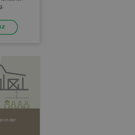
g.
IZ
n in der
Bio-Artikel