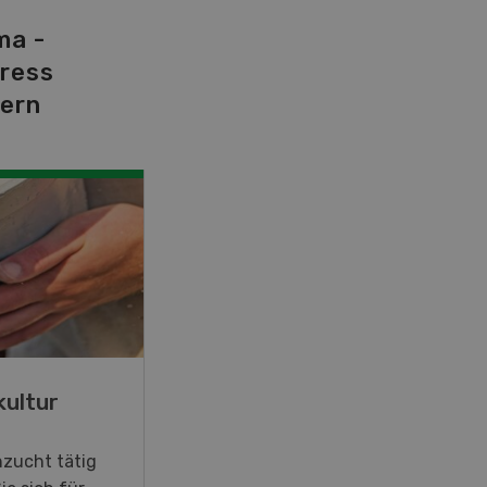
ma -
tress
dern
SEP
26
-
27
kultur
Blick hinter die Kulissen
hzucht tätig
Am Samstag, 26. und Sonntag,