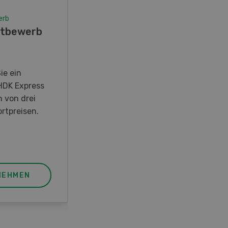
erb
Wettbewerb
tbewerb
Fotorätsel 07-08/26
Gewinnen Sie eines von fünf
LANDI Taschenmessern
ie ein
HDK Express
n von drei
rtpreisen.
NEHMEN
JETZT TEILNEHMEN