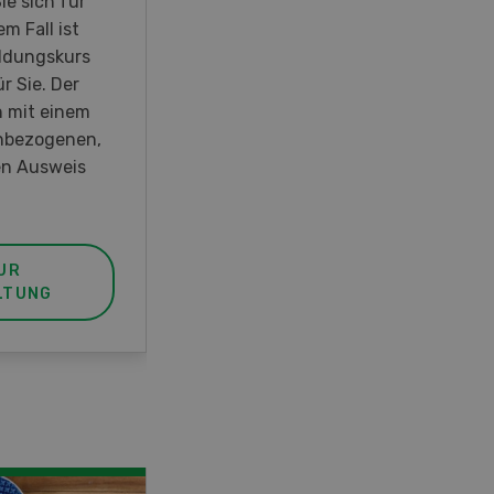
ie sich für
27. September 2026 öffnet Rapid
m Fall ist
am Produktionsstandort
ldungskurs
Killwangen zum Jubiläum seine
r Sie. Der
Türen.
h mit einem
hbezogenen,
n Ausweis
UR
MEHR ZUR
LTUNG
VERANSTALTUNG