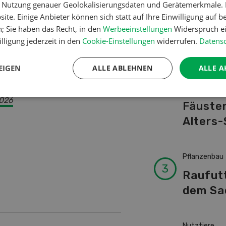
er Nutzung genauer Geolokalisierungsdaten und Gerätemerkmale. I
Schwei
 zwingend erforderlich
ite. Einige Anbieter können sich statt auf Ihre Einwilligung auf b
Kuhnam
rüfung bzw. ein
n; Sie haben das Recht, in den
Werbeeinstellungen
Widerspruch ei
 Bundesgericht den
von A-
lligung jederzeit in den
Cookie-Einstellungen
widerrufen.
Datensc
ur ergänzenden Abklärung
ubeurteilung der Bewilligung
EIGEN
ALLE ABLEHNEN
ALLE A
Betriebsführ
Ressour
2026
Fäusten
Alters-
Pflanzenbau
Raufut
dem Sa
Nutztiere