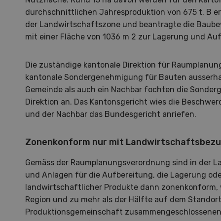
durchschnittlichen Jahresproduktion von 675 t. B e
der Landwirtschaftszone und beantragte die Baubew
mit einer Fläche von 1036 m 2 zur Lagerung und Auf
Die zuständige kantonale Direktion für Raumplanung 
kantonale Sondergenehmigung für Bauten ausserhal
Gemeinde als auch ein Nachbar fochten die Sonder
Direktion an. Das Kantonsgericht wies die Beschwer
und der Nachbar das Bundesgericht anriefen.
Zonenkonform nur mit Landwirtschaftsbez
Gemäss der Raumplanungsverordnung sind in der L
und Anlagen für die Aufbereitung, die Lagerung od
landwirtschaftlicher Produkte dann zonenkonform, 
Hof in neuer Hand
La
Region und zu mehr als der Hälfte auf dem Standortb
Produktionsgemeinschaft zusammengeschlossenen 