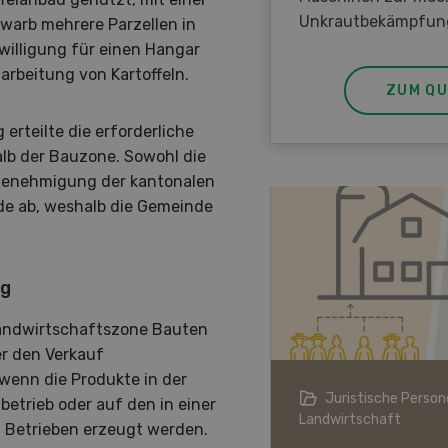
Unkrautbekämpfun
rwarb mehrere Parzellen in
illigung für einen Hangar
arbeitung von Kartoffeln.
ZUM QU
erteilte die erforderliche
b der Bauzone. Sowohl die
genehmigung der kantonalen
de ab, weshalb die Gemeinde
ug
andwirtschaftszone Bauten
er den Verkauf
wenn die Produkte in der
ndwirtschaft im Klimawandel
Juristische Persone
etrieb oder auf den in einer
Landwirtschaft
Betrieben erzeugt werden.