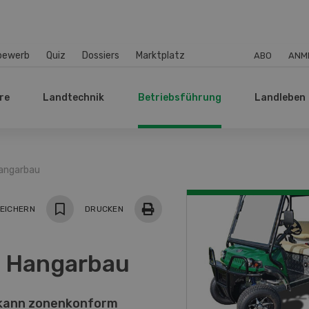
bewerb
Quiz
Dossiers
Marktplatz
ABO
ANM
re
Landtechnik
Betriebsführung
Landleben
Hangarbau
EICHERN
DRUCKEN
t Hangarbau
 kann zonenkonform