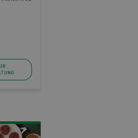
unser FBA-Weiterbildungskurs
die perfekte Wahl für Sie. Der
Abschluss lässt sich mit einem
Praktikum zum fachbezogenen,
berufsunabhängigen Ausweis
erweitern.
UR
MEHR ZUR
LTUNG
VERANSTALTUNG