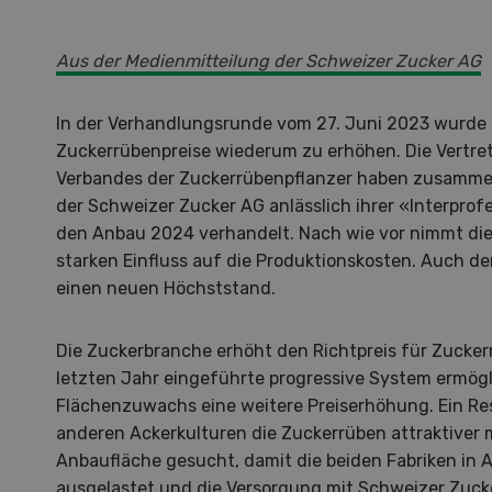
Aus der Medienmitteilung der Schweizer Zucker AG
In der Verhandlungsrunde vom 27. Juni 2023 wurde 
Zuckerrübenpreise wiederum zu erhöhen. Die Vertre
Verbandes der Zuckerrübenpflanzer haben zusamme
der Schweizer Zucker AG anlässlich ihrer «Interprof
den Anbau 2024 verhandelt. Nach wie vor nimmt die 
starken Einfluss auf die Produktionskosten. Auch der
einen neuen Höchststand.
Die Zuckerbranche erhöht den Richtpreis für Zucker
letzten Jahr eingeführte progressive System ermög
Flächenzuwachs eine weitere Preiserhöhung. Ein Res
anderen Ackerkulturen die Zuckerrüben attraktiver m
Hof in neuer Hand
La
Anbaufläche gesucht, damit die beiden Fabriken in 
ausgelastet und die Versorgung mit Schweizer Zuck