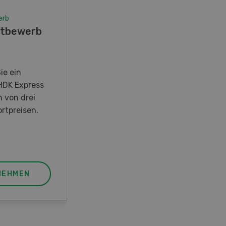
erb
Wettbewerb
tbewerb
Fotorätsel 07-08/26
Gewinnen Sie eines von fünf
LANDI Taschenmessern
ie ein
HDK Express
n von drei
rtpreisen.
NEHMEN
JETZT TEILNEHMEN