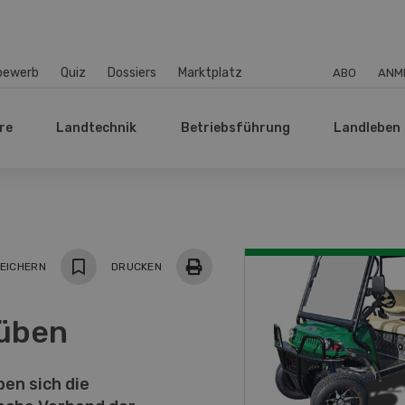
bewerb
Quiz
Dossiers
Marktplatz
ABO
ANM
re
Landtechnik
Betriebsführung
Landleben
EICHERN
DRUCKEN
rüben
en sich die