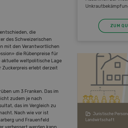
Unkrautbekämpfun
ZUM QU
entschieden, die
ter des Schweizerischen
n mit den Verantwortlichen
ession» die Rübenpreise für
aktuelle weltpolitische Lage
 Zuckerpreis erlebt derzeit
rüben um 3 Franken. Das im
licht zudem je nach
ultat, das im Vergleich zu
acht. Nach wie vor ist
ndwirtschaft im Klimawandel
Juristische Persone
Aarberg und Frauenfeld
Landwirtschaft
er verbessert werden kann.