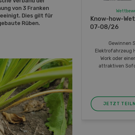
sche Verband der
hung von 3 Franken
Wettbew
inigt. Dies gilt für
Know-how-Wet
ngebaute Rüben.
07-08/26
Gewinnen S
Elektrofahrzeug 
Work oder eine
attraktiven Sofo
JETZT TEIL