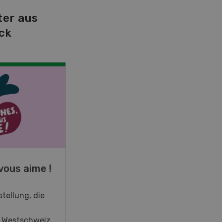
ter aus
ck
NOV
JAN
19
-
28
vous aime !
Fachkurs Aquakultur
tellung, die
Sind Sie in der Fischzucht tätig
oder interessieren Sie sich für
r Westschweiz
das Thema? In diesem Fall ist