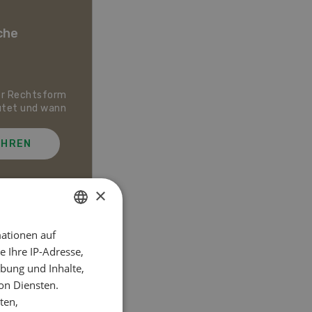
che
er Rechtsform
Dossier Bio-Artikel
utet und wann
AHREN
MEHR ERFAHREN
×
ationen auf
GERMAN
el
 Ihre IP-Adresse,
FRENCH
bung und Inhalte,
on Diensten.
ten,