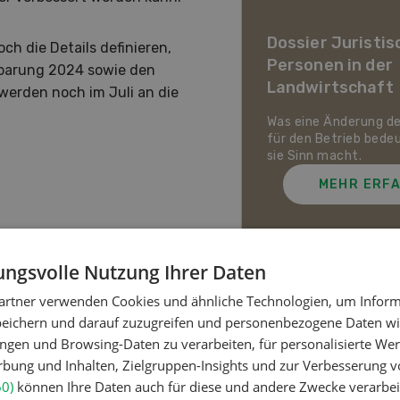
ier Landwirtschaft im
awandel
Dossier Juristis
h die Details definieren,
Personen in der
nbarung 2024 sowie den
uf den Schweizer Pflanzenbau
Landwirtschaft
ie Tierhaltung zukommt und
werden noch im Juli an die
ch die Schweizer
irtschaft gegen Hitze,
Was eine Änderung d
enheit und Extremwetter
für den Betrieb bede
zen kann.
sie Sinn macht.
MEHR ERFAHREN
MEHR ERF
ngsvolle Nutzung Ihrer Daten
artner verwenden Cookies und ähnliche Technologien, um Inform
Meistgelesene Artik
peichern und darauf zuzugreifen und personenbezogene Daten wie
ngen und Browsing-Daten zu verarbeiten, für personalisierte Wer
ung und Inhalten, Zielgruppen-Insights und zur Verbesserung v
Nutztiere
60)
können Ihre Daten auch für diese und andere Zwecke verarbei