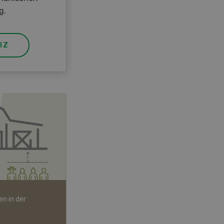
g.
IZ
n in der
Bio-Artikel