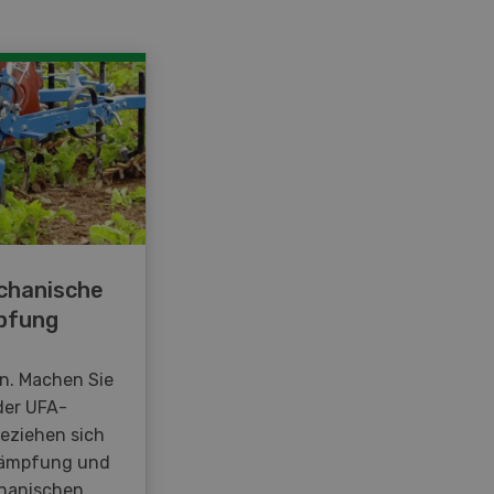
chanische
pfung
en. Machen Sie
der UFA-
beziehen sich
kämpfung und
hanischen