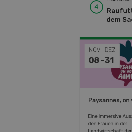
Raufut
dem Sa
EP
NOV
DEZ
-
11
08
-
31
o Days 2026
Paysannes, on 
eller Forstmaschinen laden
Eine immersive Auss
en DemoDays 2026 nach
den Frauen in der
isbach zu Live-
Landwirtschaft de