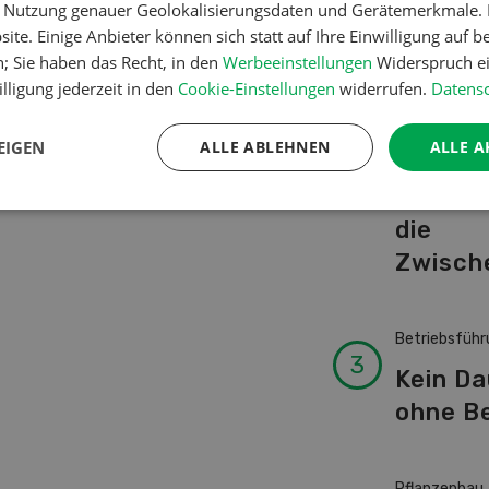
er Nutzung genauer Geolokalisierungsdaten und Gerätemerkmale. I
Schwei
ite. Einige Anbieter können sich statt auf Ihre Einwilligung auf b
Kuhnam
n; Sie haben das Recht, in den
Werbeeinstellungen
Widerspruch ei
von A-
lligung jederzeit in den
Cookie-Einstellungen
widerrufen.
Datensc
EIGEN
ALLE ABLEHNEN
ALLE A
Pflanzenbau
Erst da
die
Zwisch
Betriebsführ
Kein D
ohne Be
Pflanzenbau