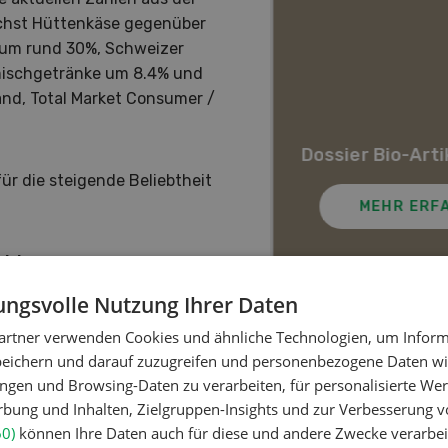
chst Hüttenkäse gegenüber
ier Juristische
 um rund 30%, Schweizer
onen in der
hmischgetränke um 8.4% und
wirtschaft
land, Total Market Consumer /
ine Änderung der Rechtsform
Dossier Bio-Arti
en Betrieb bedeutet und wann
inn macht.
für die steigende Beliebtheit
MEHR ERFAHREN
MEHR ERF
rkte
ngsvolle Nutzung Ihrer Daten
t die wachsende Vielfalt an
se sprechen neue
artner verwenden Cookies und ähnliche Technologien, um Inform
Meistgelesene Artik
eintoleranz, die bisher auf
peichern und darauf zuzugreifen und personenbezogene Daten wie
USA wächst dieser Bereich
ngen und Browsing-Daten zu verarbeiten, für personalisierte Wer
satz pflanzlicher Milchsorten
ung und Inhalten, Zielgruppen-Insights und zur Verbesserung v
Nutztiere
s Segment stark
60)
können Ihre Daten auch für diese und andere Zwecke verarbei