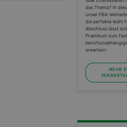
rauen in der
oder interessieren S
irtschaft der Westschweiz
das Thema? In diese
met ist.
unser FBA-Weiterbi
die perfekte Wahl fü
Abschluss lässt sic
Praktikum zum fac
berufsunabhängige
erweitern.
MEHR ZUR
MEHR Z
VERANSTALTUNG
VERANSTA