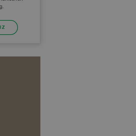
g.
IZ
Lehrberufe in der Agrarbranche