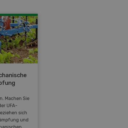
chanische
pfung
en. Machen Sie
der UFA-
beziehen sich
kämpfung und
hanischen