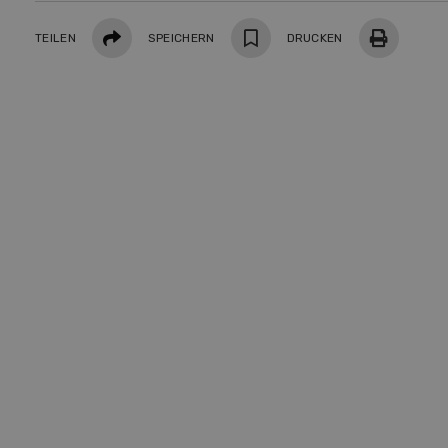
zu den DemoDays 2026 nach
den F
Wiedlisbach zu Live-
Landw
Teilen
TEILEN
SPEICHERN
DRUCKEN
Demonstrationen und der CH-
gewid
Premiere des neuen 8-Rad-
Forwarders ein.
MEHR ZUR
VERANSTALTUNG