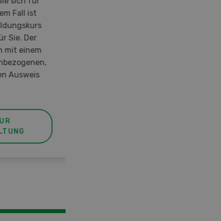
ie sich für
m Fall ist
ldungskurs
r Sie. Der
h mit einem
hbezogenen,
n Ausweis
UR
LTUNG