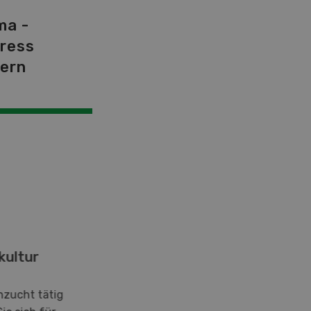
ma -
tress
dern
kultur
hzucht tätig