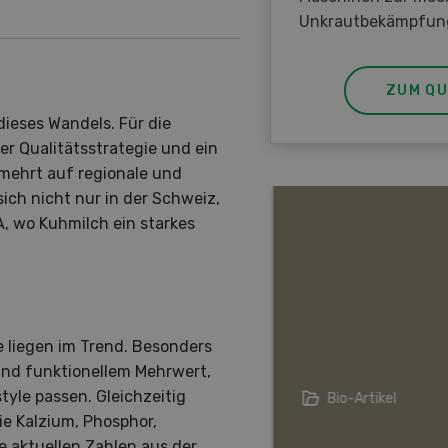
Unkrautbekämpfun
ZUM QU
dieses Wandels. Für die
er Qualitätsstrategie und ein
mehrt auf regionale und
ich nicht nur in der Schweiz,
A, wo Kuhmilch ein starkes
e liegen im Trend. Besonders
und funktionellem Mehrwert,
yle passen. Gleichzeitig
ristische Personen in der
Bio-Artikel
irtschaft
ie Kalzium, Phosphor,
 aktuellen Zahlen aus der