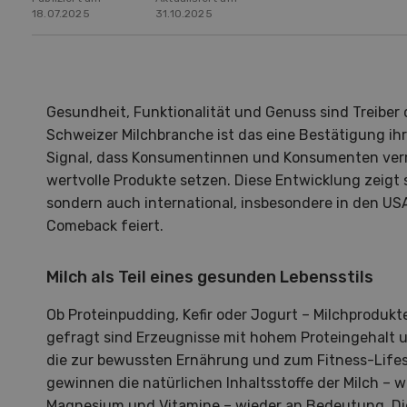
18.07.2025
31.10.2025
Gesundheit, Funktionalität und Genuss sind Treiber 
Schweizer Milchbranche ist das eine Bestätigung ihr
Signal, dass Konsumentinnen und Konsumenten ver
wertvolle Produkte setzen. Diese Entwicklung zeigt s
sondern auch international, insbesondere in den US
Comeback feiert.
Milch als Teil eines gesunden Lebensstils
Ob Proteinpudding, Kefir oder Jogurt – Milchprodukt
gefragt sind Erzeugnisse mit hohem Proteingehalt 
die zur bewussten Ernährung und zum Fitness-Lifest
Landwirtschaft im Klimawandel
Ju
Landw
gewinnen die natürlichen Inhaltsstoffe der Milch – w
Magnesium und Vitamine – wieder an Bedeutung. Die