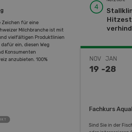
Stallkli
ng
Hitzes
 Zeichen für eine
verhin
hweizer Milchbranche ist mit
nd vielfältigen Produktlinien
h dafür ein, diesen Weg
nd Konsumenten
DEZ
NOV
JAN
weiz anzubieten. 100%
-
31
19
-
28
annes, on vous aime !
Fachkurs Aqua
RKT
immersive Ausstellung, die
Sind Sie in der Fisc