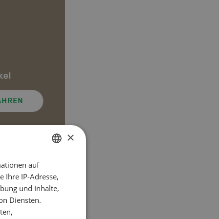
Lehrberufe in der
kel
Agrarbranche
AHREN
MEHR ERFAHREN
×
ationen auf
GERMAN
el
 Ihre IP-Adresse,
FRENCH
bung und Inhalte,
on Diensten.
ten,