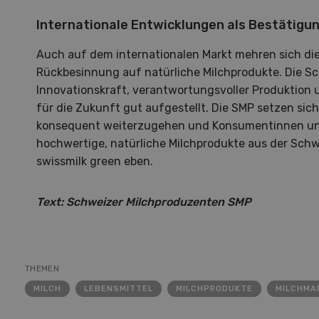
Internationale Entwicklungen als Bestätigu
Auch auf dem internationalen Markt mehren sich die
Rückbesinnung auf natürliche Milchprodukte. Die Sc
Innovationskraft, verantwortungsvoller Produktion u
für die Zukunft gut aufgestellt. Die SMP setzen sic
konsequent weiterzugehen und Konsumentinnen u
SEP
NOV
hochwertige, natürliche Milchprodukte aus der Sch
swissmilk green eben.
10
-
11
08
Text: Schweizer Milchproduzenten SMP
Demo Days 2026
Pays
THEMEN
MILCH
LEBENSMITTEL
MILCHPRODUKTE
MILCHMA
Die Keller Forstmaschinen laden
Eine 