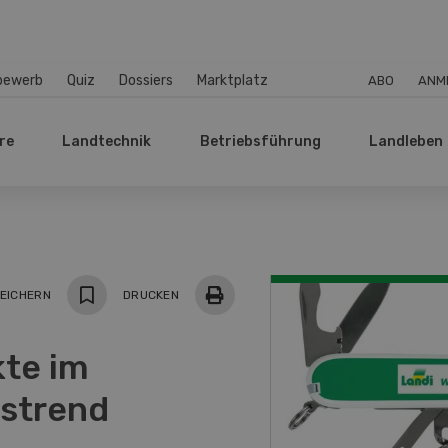
bewerb
Quiz
Dossiers
Marktplatz
ABO
ANM
re
Landtechnik
Betriebsführung
Landleben
EICHERN
DRUCKEN
kte im
strend