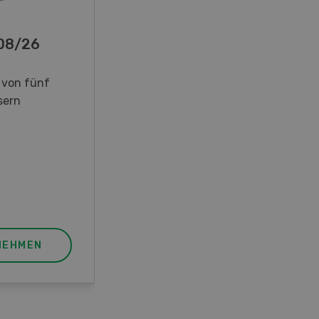
-08/26
 von fünf
sern
NEHMEN