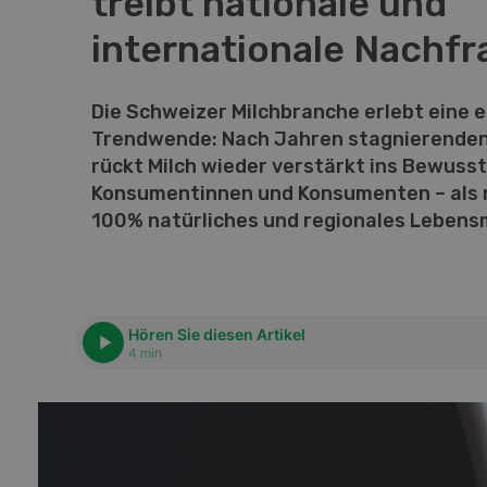
treibt nationale und
internationale Nachfr
Kno
07-
Die Schweizer Milchbranche erlebt eine e
Trendwende: Nach Jahren stagnierend
rückt Milch wieder verstärkt ins Bewusst
Ele
Konsumentinnen und Konsumenten – als n
W
100% natürliches und regionales Lebensm
a
Hören Sie diesen Artikel
4 min