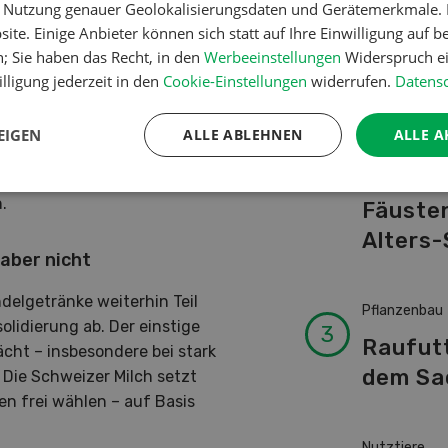
nfalls über 15% YTD.
er Nutzung genauer Geolokalisierungsdaten und Gerätemerkmale. I
Schwei
ite. Einige Anbieter können sich statt auf Ihre Einwilligung auf b
Kuhnam
n; Sie haben das Recht, in den
Werbeeinstellungen
Widerspruch ei
ls Entscheidungsfaktoren
von A-
lligung jederzeit in den
Cookie-Einstellungen
widerrufen.
Datensc
egen, hoher Qualität und
tz. Diese Werte fliessen
EIGEN
ALLE ABLEHNEN
ALLE A
Betriebsführ
rkt durch das Bedürfnis nach
Ressour
ln. 100% der Schweizer Milch
.
Fäusten
Alters-
 aber nicht
delgetränke weiterhin Teil
Pflanzenbau
olidierung ab. Der einstige
Raufut
ht – insbesondere bei stark
dem Sa
 Die Schweizer Milch setzt
n frei wählen – auf Basis
Nutztiere