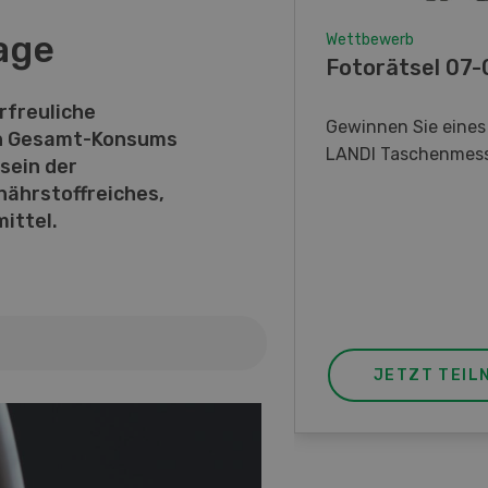
age
Wettbewerb
Wettbewerb
w-how-Wettbewerb
Fotorätsel 07
08/26
rfreuliche
Gewinnen Sie eines
en Gesamt-Konsums
LANDI Taschenmes
Gewinnen Sie ein
sein der
ktrofahrzeug HDK Express
ährstoffreiches,
ork oder einen von drei
ittel.
ttraktiven Sofortpreisen.
JETZT TEILNEHMEN
JETZT TEIL