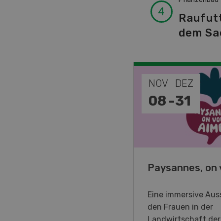
Raufut
dem Sa
EP
NOV
DEZ
-
11
08
-
31
o Days 2026
Paysannes, on 
eller Forstmaschinen laden
Eine immersive Auss
en DemoDays 2026 nach
den Frauen in der
isbach zu Live-
Landwirtschaft de