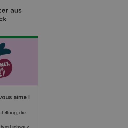
ter aus
ck
NOV
JAN
19
-
28
vous aime !
Fachkurs Aquakultur
tellung, die
Sind Sie in der Fischzucht tätig
oder interessieren Sie sich für
r Westschweiz
das Thema? In diesem Fall ist