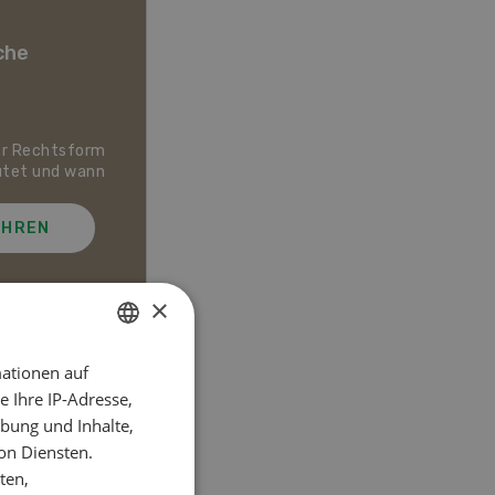
che
er Rechtsform
Dossier Bio-Artikel
utet und wann
AHREN
MEHR ERFAHREN
×
ationen auf
GERMAN
el
 Ihre IP-Adresse,
FRENCH
bung und Inhalte,
on Diensten.
ten,