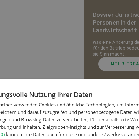
ier Landwirtschaft im
awandel
Dossier Juristis
Personen in der
uf den Schweizer Pflanzenbau
Landwirtschaft
ie Tierhaltung zukommt und
ch die Schweizer
irtschaft gegen Hitze,
Was eine Änderung d
enheit und Extremwetter
für den Betrieb bede
zen kann.
sie Sinn macht.
MEHR ERFAHREN
MEHR ERF
ngsvolle Nutzung Ihrer Daten
artner verwenden Cookies und ähnliche Technologien, um Inform
Meistgelesene Artik
peichern und darauf zuzugreifen und personenbezogene Daten wie
ngen und Browsing-Daten zu verarbeiten, für personalisierte Wer
ung und Inhalten, Zielgruppen-Insights und zur Verbesserung v
Nutztiere
60)
können Ihre Daten auch für diese und andere Zwecke verarbei