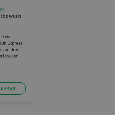
erb
Wettbewerb
tbewerb
Fotorätsel 07-08/26
Gewinnen Sie eines von fünf
LANDI Taschenmessern
ie ein
HDK Express
n von drei
rtpreisen.
NEHMEN
JETZT TEILNEHMEN