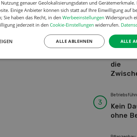
er Nutzung genauer Geolokalisierungsdaten und Gerätemerkmale. I
Schwei
ite. Einige Anbieter können sich statt auf Ihre Einwilligung auf b
Kuhnam
n; Sie haben das Recht, in den
Werbeeinstellungen
Widerspruch ei
von A-
lligung jederzeit in den
Cookie-Einstellungen
widerrufen.
Datensc
EIGEN
ALLE ABLEHNEN
ALLE A
Pflanzenbau
Erst da
die
Zwisch
Betriebsführ
Kein D
ohne Be
Pflanzenbau