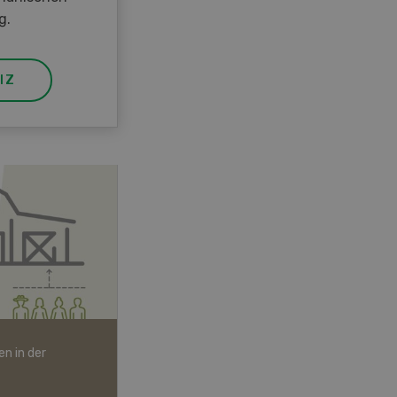
g.
IZ
n in der
Bio-Artikel