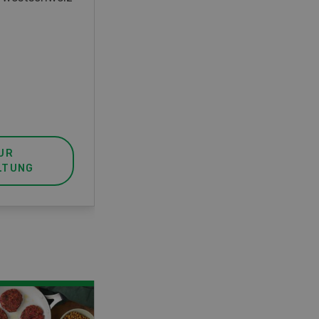
unser FBA-Weiterbildungskurs
die perfekte Wahl für Sie. Der
Abschluss lässt sich mit einem
Praktikum zum fachbezogenen,
berufsunabhängigen Ausweis
erweitern.
UR
MEHR ZUR
LTUNG
VERANSTALTUNG