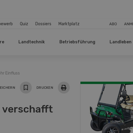
bewerb
Quiz
Dossiers
Marktplatz
ABO
ANM
re
Landtechnik
Betriebsführung
Landleben
r Einfluss
EICHERN
DRUCKEN
verschafft