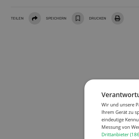
Doss
Klim
Teilen
TEILEN
SPEICHERN
DRUCKEN
Hof in neuer Hand
Was a
und d
Betriebsleiterinnen und
wie si
Betriebsleiter zeigen, wie sie ihren
Landw
Betrieb nach der Übernahme
Trock
weiterentwickeln.
schüt
MEHR ERFAHREN
Verantwortu
Wir und unsere P
Ihrem Gerät zu s
eindeutige Kennu
Messung von Werb
Drittanbieter (18