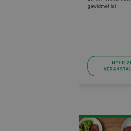
nstrationen und der CH-
gewidmet ist.
ere des neuen 8-Rad-
rders ein.
MEHR ZUR
MEHR Z
VERANSTALTUNG
VERANSTA