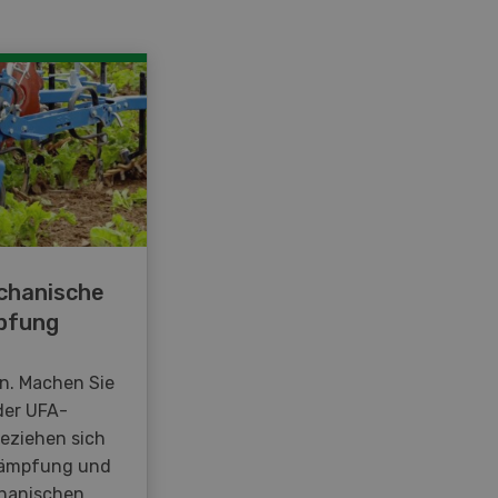
chanische
pfung
en. Machen Sie
der UFA-
beziehen sich
kämpfung und
hanischen