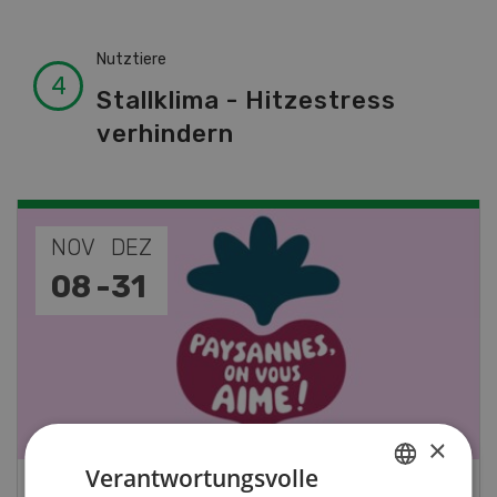
Nutztiere
Stallklima - Hitzestress
verhindern
NOV
DEZ
08
-
31
×
Verantwortungsvolle