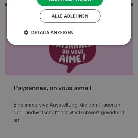
ALLE ABLEHNEN
NOV
JAN
19
-
28
DETAILS ANZEIGEN
Fachkurs Aquakultur
Sind Sie in der Fischzucht tätig oder
interessieren Sie sich für das Thema? In
diesem Fall ist unser FBA-Weiterbildungskurs
die perfekte Wahl für Sie. Der Abschluss lässt
sich mit einem Praktikum zum fachbezogenen,