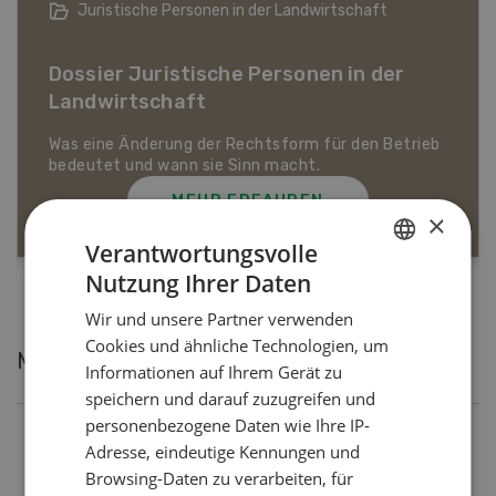
Bio-Artikel
Dossier Bio-Artikel
MEHR ERFAHREN
×
Verantwortungsvolle
Nutzung Ihrer Daten
GERMAN
Wir und unsere Partner verwenden
FRENCH
Cookies und ähnliche Technologien, um
Meistgelesene Artikel
Informationen auf Ihrem Gerät zu
speichern und darauf zuzugreifen und
personenbezogene Daten wie Ihre IP-
Nutztiere
Adresse, eindeutige Kennungen und
Browsing-Daten zu verarbeiten, für
Schweizer Kuhnamen: Liste