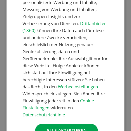
personalisierte Werbung und Inhalte,
von A-Z
Messung von Werbung und Inhalten,
Zielgruppen-Insights und zur
Verbesserung von Diensten.
Drittanbieter
Pflanzenbau
(1860)
können Ihre Daten auch für diese
Erst das Ziel, dann die
und andere Zwecke verarbeiten,
einschließlich der Nutzung genauer
Zwischenfrucht
Geolokalisierungsdaten und
Gerätemerkmale. Ihre Auswahl gilt nur für
diese Website. Einige Anbieter können
Betriebsführung
sich statt auf Ihre Einwilligung auf
Kein Dauergarten ohne
berechtigte Interessen stützen; Sie haben
Bewilligung
das Recht, in den
Werbeeinstellungen
Widerspruch einzulegen. Sie können Ihre
Einwilligung jederzeit in den
Cookie-
Pflanzenbau
Einstellungen
widerrufen.
Datenschutzrichtlinie
Raufutter aus dem Sack
ALLE AKZEPTIEREN