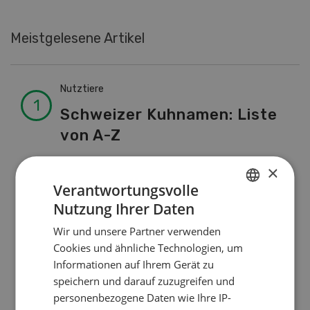
Meistgelesene Artikel
Nutztiere
Schweizer Kuhnamen: Liste
von A-Z
×
Pflanzenbau
Verantwortungsvolle
Nutzung Ihrer Daten
Erst das Ziel, dann die
GERMAN
Zwischenfrucht
Wir und unsere Partner verwenden
FRENCH
Cookies und ähnliche Technologien, um
Informationen auf Ihrem Gerät zu
Betriebsführung
speichern und darauf zuzugreifen und
personenbezogene Daten wie Ihre IP-
Kein Dauergarten ohne