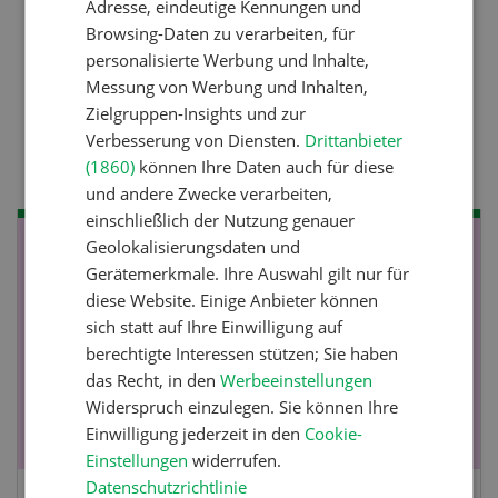
Adresse, eindeutige Kennungen und
Bewilligung
Browsing-Daten zu verarbeiten, für
personalisierte Werbung und Inhalte,
Messung von Werbung und Inhalten,
Pflanzenbau
Zielgruppen-Insights und zur
Raufutter aus dem Sack
Verbesserung von Diensten.
Drittanbieter
(1860)
können Ihre Daten auch für diese
und andere Zwecke verarbeiten,
einschließlich der Nutzung genauer
Geolokalisierungsdaten und
NOV
JAN
Gerätemerkmale. Ihre Auswahl gilt nur für
19
-
28
diese Website. Einige Anbieter können
sich statt auf Ihre Einwilligung auf
berechtigte Interessen stützen; Sie haben
das Recht, in den
Werbeeinstellungen
Widerspruch einzulegen. Sie können Ihre
Einwilligung jederzeit in den
Cookie-
Einstellungen
widerrufen.
Datenschutzrichtlinie