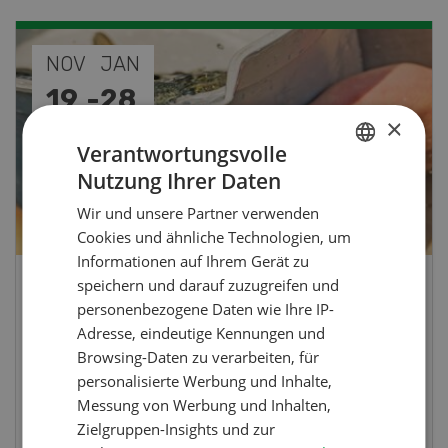
SEP
10
-
11
×
Verantwortungsvolle
Nutzung Ihrer Daten
GERMAN
Wir und unsere Partner verwenden
FRENCH
Cookies und ähnliche Technologien, um
Informationen auf Ihrem Gerät zu
speichern und darauf zuzugreifen und
Demo Days 2026
personenbezogene Daten wie Ihre IP-
Adresse, eindeutige Kennungen und
Die Keller Forstmaschinen laden zu den
Browsing-Daten zu verarbeiten, für
DemoDays 2026 nach Wiedlisbach zu Live-
personalisierte Werbung und Inhalte,
Demonstrationen und der CH-Premiere des
Messung von Werbung und Inhalten,
neuen 8-Rad-Forwarders ein.
Zielgruppen-Insights und zur