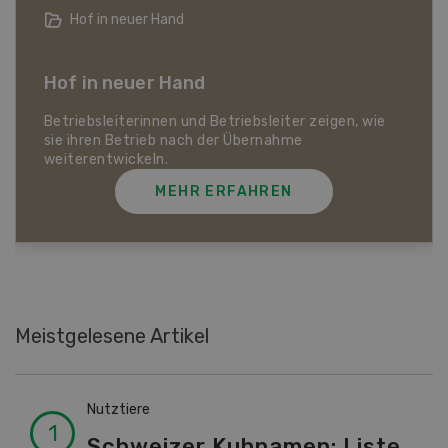
Landwirtschaft im Klimawandel
Dossier Landwirtschaft im Klimawandel
Was auf den Schweizer Pflanzenbau und die
Tierhaltung zukommt und wie sich die Schweizer
Landwirtschaft gegen Hitze, Trockenheit und
Extremwetter schützen kann.
MEHR ERFAHREN
Meistgelesene Artikel
Nutztiere
Schweizer Kuhnamen: Liste