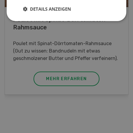
DETAILS ANZEIGEN
Lupinentätschli
Lupinentätschli mit Lauch, Randen und
Kräuter
MEHR ERFAHREN