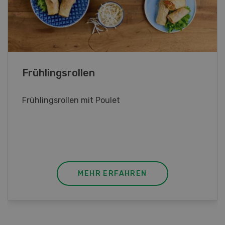
Poulet mit Spinat-Dörrtomaten-
Rahmsauce
Poulet mit Spinat-Dörrtomaten-Rahmsauce
(Gut zu wissen: Bandnudeln mit etwas
geschmolzener Butter und Pfeffer verfeinern).
MEHR ERFAHREN