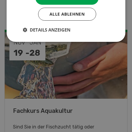
Stallklima - Hitzestress
verhindern
ALLE ABLEHNEN
DETAILS ANZEIGEN
SEP
26
-
27
Blick hinter die Kulissen
Am Samstag, 26. und Sonntag, 27. September