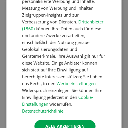
personalisierte Werbung und Inhalte,
Messung von Werbung und Inhalten,
Nutztiere
Zielgruppen-Insights und zur
Schweizer Kuhnamen: Liste
Verbesserung von Diensten.
Drittanbieter
(1860)
können Ihre Daten auch für diese
von A-Z
und andere Zwecke verarbeiten,
einschließlich der Nutzung genauer
Geolokalisierungsdaten und
Betriebsführung
Gerätemerkmale. Ihre Auswahl gilt nur für
Ressourcen: Mit Fäusten
diese Website. Einige Anbieter können
gegen die Alters-Sichtigkeit
sich statt auf Ihre Einwilligung auf
berechtigte Interessen stützen; Sie haben
das Recht, in den
Werbeeinstellungen
Widerspruch einzulegen. Sie können Ihre
Pflanzenbau
Einwilligung jederzeit in den
Cookie-
Raufutter aus dem Sack
Einstellungen
widerrufen.
Datenschutzrichtlinie
Nutztiere
ALLE AKZEPTIEREN