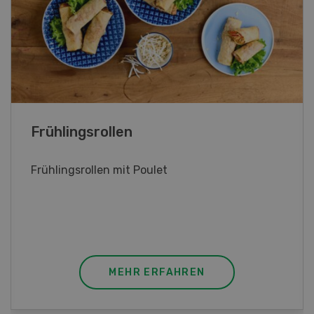
Poulet mit Spinat-Dörrtomaten-
Rahmsauce
Poulet mit Spinat-Dörrtomaten-Rahmsauce
(Gut zu wissen: Bandnudeln mit etwas
geschmolzener Butter und Pfeffer verfeinern).
MEHR ERFAHREN