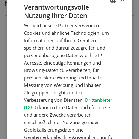
Meistgelesene Artikel
Verantwortungsvolle
Nutzung Ihrer Daten
GERMAN
Wir und unsere Partner verwenden
Nutztiere
FRENCH
Cookies und ähnliche Technologien, um
Schweizer Kuhnamen: Liste
Informationen auf Ihrem Gerät zu
von A-Z
speichern und darauf zuzugreifen und
personenbezogene Daten wie Ihre IP-
Adresse, eindeutige Kennungen und
Betriebsführung
Browsing-Daten zu verarbeiten, für
personalisierte Werbung und Inhalte,
Ressourcen: Mit Fäusten
Messung von Werbung und Inhalten,
gegen die Alters-Sichtigkeit
Zielgruppen-Insights und zur
Verbesserung von Diensten.
Drittanbieter
(1860)
können Ihre Daten auch für diese
Pflanzenbau
und andere Zwecke verarbeiten,
Raufutter aus dem Sack
einschließlich der Nutzung genauer
Geolokalisierungsdaten und
Gerätemerkmale. Ihre Auswahl gilt nur für