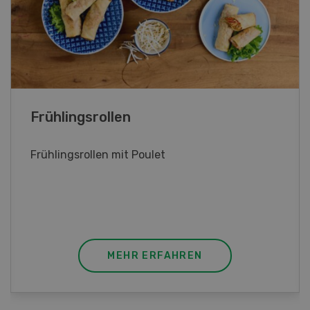
Poulet mit Spinat-Dörrtomaten-
Rahmsauce
Poulet mit Spinat-Dörrtomaten-Rahmsauce
(Gut zu wissen: Bandnudeln mit etwas
geschmolzener Butter und Pfeffer verfeinern).
MEHR ERFAHREN