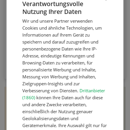
Verantwortungsvolle
Nutzung Ihrer Daten
GERMAN
Testen Sie Ihr Wissen. Machen Sie mit am
Wir und unsere Partner verwenden
Agrar-Quiz der UFA-Revue. Die Fragen
FRENCH
Cookies und ähnliche Technologien, um
beziehen sich auf die Unkrautbekämpfung und
Informationen auf Ihrem Gerät zu
Maschinen zur mechanischen
speichern und darauf zuzugreifen und
Unkrautbekämpfung.
personenbezogene Daten wie Ihre IP-
Adresse, eindeutige Kennungen und
Browsing-Daten zu verarbeiten, für
ZUM QUIZ
personalisierte Werbung und Inhalte,
Messung von Werbung und Inhalten,
Zielgruppen-Insights und zur
Verbesserung von Diensten.
Drittanbieter
(1860)
können Ihre Daten auch für diese
und andere Zwecke verarbeiten,
einschließlich der Nutzung genauer
Geolokalisierungsdaten und
Gerätemerkmale. Ihre Auswahl gilt nur für