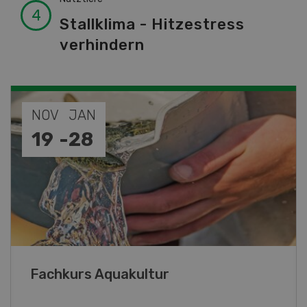
Stallklima - Hitzestress
verhindern
SEP
26
-
27
Blick hinter die Kulissen