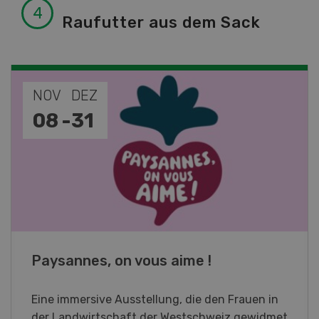
Raufutter aus dem Sack
NOV
JAN
19
-
28
Fachkurs Aquakultur
Sind Sie in der Fischzucht tätig oder
interessieren Sie sich für das Thema? In