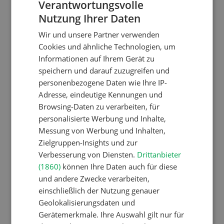
Verantwortungsvolle
Nutztiere
Nutzung Ihrer Daten
GERMAN
Schweizer Kuhnamen: Liste
Wir und unsere Partner verwenden
FRENCH
von A-Z
Cookies und ähnliche Technologien, um
Informationen auf Ihrem Gerät zu
speichern und darauf zuzugreifen und
personenbezogene Daten wie Ihre IP-
Pflanzenbau
Adresse, eindeutige Kennungen und
Erst das Ziel, dann die
Browsing-Daten zu verarbeiten, für
Zwischenfrucht
personalisierte Werbung und Inhalte,
Messung von Werbung und Inhalten,
Zielgruppen-Insights und zur
Betriebsführung
Verbesserung von Diensten.
Drittanbieter
(1860)
können Ihre Daten auch für diese
Kein Dauergarten ohne
und andere Zwecke verarbeiten,
Bewilligung
einschließlich der Nutzung genauer
Geolokalisierungsdaten und
Gerätemerkmale. Ihre Auswahl gilt nur für
Pflanzenbau