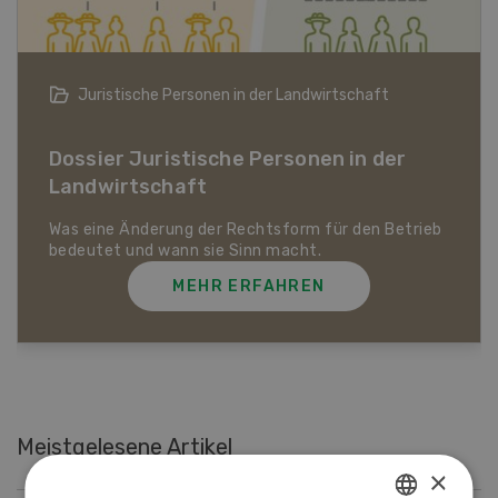
Bio-Artikel
Dossier Bio-Artikel
MEHR ERFAHREN
Meistgelesene Artikel
×