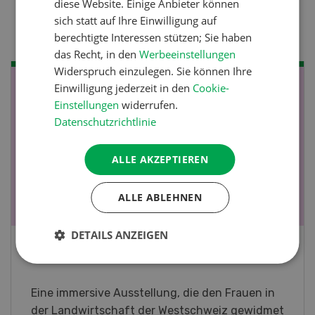
diese Website. Einige Anbieter können
Raufutter aus dem Sack
sich statt auf Ihre Einwilligung auf
berechtigte Interessen stützen; Sie haben
das Recht, in den
Werbeeinstellungen
Widerspruch einzulegen. Sie können Ihre
Einwilligung jederzeit in den
Cookie-
NOV
JAN
Einstellungen
widerrufen.
19
-
28
Datenschutzrichtlinie
ALLE AKZEPTIEREN
ALLE ABLEHNEN
DETAILS ANZEIGEN
Fachkurs Aquakultur
Sind Sie in der Fischzucht tätig oder
interessieren Sie sich für das Thema? In