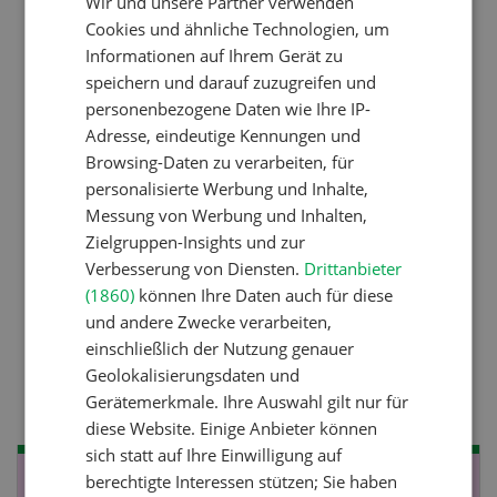
Wir und unsere Partner verwenden
FRENCH
Cookies und ähnliche Technologien, um
Betriebsführung
Informationen auf Ihrem Gerät zu
Ressourcen: Mit Fäusten
speichern und darauf zuzugreifen und
gegen die Alters-Sichtigkeit
personenbezogene Daten wie Ihre IP-
Adresse, eindeutige Kennungen und
Browsing-Daten zu verarbeiten, für
Pflanzenbau
personalisierte Werbung und Inhalte,
Messung von Werbung und Inhalten,
Raufutter aus dem Sack
Zielgruppen-Insights und zur
Verbesserung von Diensten.
Drittanbieter
(1860)
können Ihre Daten auch für diese
Nutztiere
und andere Zwecke verarbeiten,
Stallklima - Hitzestress
einschließlich der Nutzung genauer
Geolokalisierungsdaten und
verhindern
Gerätemerkmale. Ihre Auswahl gilt nur für
diese Website. Einige Anbieter können
sich statt auf Ihre Einwilligung auf
berechtigte Interessen stützen; Sie haben
NOV
JAN