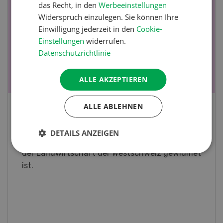
das Recht, in den
Werbeeinstellungen
19
-
28
Widerspruch einzulegen. Sie können Ihre
Einwilligung jederzeit in den
Cookie-
Einstellungen
widerrufen.
Datenschutzrichtlinie
ALLE AKZEPTIEREN
ALLE ABLEHNEN
Fachkurs Aquakultur
DETAILS ANZEIGEN
Sind Sie in der Fischzucht tätig oder
interessieren Sie sich für das Thema? In
diesem Fall ist unser FBA-Weiterbildungskurs
die perfekte Wahl für Sie. Der Abschluss lässt
sich mit einem Praktikum zum fachbezogenen,
berufsunabhängigen Ausweis erweitern.