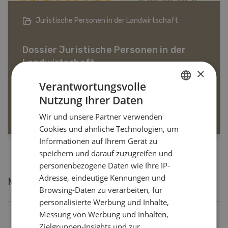
Bio-Artikel
×
Dossier Bio-Artikel
Verantwortungsvolle
Nutzung Ihrer Daten
GERMAN
MEHR ERFAHREN
Wir und unsere Partner verwenden
FRENCH
Cookies und ähnliche Technologien, um
Informationen auf Ihrem Gerät zu
speichern und darauf zuzugreifen und
personenbezogene Daten wie Ihre IP-
Adresse, eindeutige Kennungen und
Meistgelesene Artikel
Browsing-Daten zu verarbeiten, für
personalisierte Werbung und Inhalte,
Messung von Werbung und Inhalten,
Nutztiere
Zielgruppen-Insights und zur