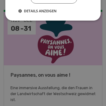
DETAILS ANZEIGEN
NOV
JAN
19
-
28
Fachkurs Aquakultur
Sind Sie in der Fischzucht tätig oder
interessieren Sie sich für das Thema? In
diesem Fall ist unser FBA-Weiterbildungskurs
die perfekte Wahl für Sie. Der Abschluss lässt