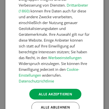
Schweizer Kuhnamen: Liste
Verbesserung von Diensten.
Drittanbieter
(1860)
können Ihre Daten auch für diese
von A-Z
und andere Zwecke verarbeiten,
einschließlich der Nutzung genauer
Geolokalisierungsdaten und
Pflanzenbau
Gerätemerkmale. Ihre Auswahl gilt nur für
Erst das Ziel, dann die
diese Website. Einige Anbieter können
Zwischenfrucht
sich statt auf Ihre Einwilligung auf
berechtigte Interessen stützen; Sie haben
das Recht, in den
Werbeeinstellungen
Betriebsführung
Widerspruch einzulegen. Sie können Ihre
Einwilligung jederzeit in den
Cookie-
Kein Dauergarten ohne
Einstellungen
widerrufen.
Bewilligung
Datenschutzrichtlinie
ALLE AKZEPTIEREN
Pflanzenbau
Raufutter aus dem Sack
ALLE ABLEHNEN