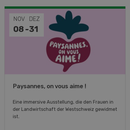
NOV
JAN
19
-
28
Fachkurs Aquakultur
Sind Sie in der Fischzucht tätig oder
interessieren Sie sich für das Thema? In
diesem Fall ist unser FBA-Weiterbildungskurs
die perfekte Wahl für Sie. Der Abschluss lässt