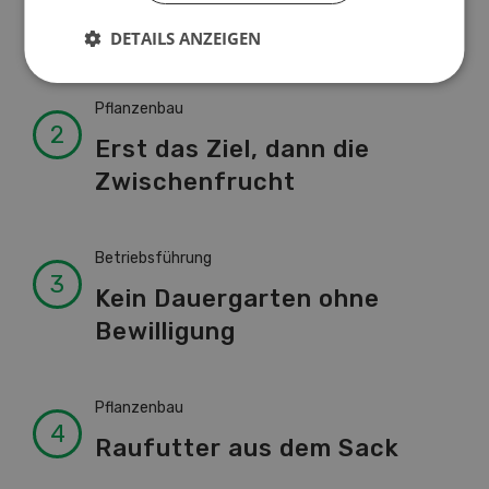
von A-Z
DETAILS ANZEIGEN
Pflanzenbau
Erst das Ziel, dann die
Zwischenfrucht
Betriebsführung
Kein Dauergarten ohne
Bewilligung
Pflanzenbau
Raufutter aus dem Sack