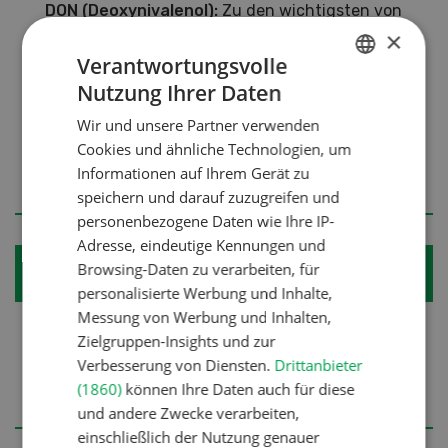
DON (Deoxynivalenol):
Zu den wichtigsten von
×
Fusarien gebildeten Mykotoxinen gehört
Deoxynivalenol (DON). DON tritt häufig in
Verantwortungsvolle
Getreide auf und hat insbesondere bei Tieren
Nutzung Ihrer Daten
GERMAN
negative Auswirkungen. Es kann zu
Wir und unsere Partner verwenden
FRENCH
Futterverweigerung führen und das
Cookies und ähnliche Technologien, um
Immunsystem schwächen, wodurch die
Informationen auf Ihrem Gerät zu
Anfälligkeit für Krankheiten steigt.
speichern und darauf zuzugreifen und
personenbezogene Daten wie Ihre IP-
Adresse, eindeutige Kennungen und
Browsing-Daten zu verarbeiten, für
Weitere Informationen
personalisierte Werbung und Inhalte,
Messung von Werbung und Inhalten,
-
Hier
geht's zum kostenpflichtiges Merkblatt
Zielgruppen-Insights und zur
der Agridea zu Fusarien in Getreide
Verbesserung von Diensten.
Drittanbieter
(1860)
können Ihre Daten auch für diese
-
Hier
geht's zum Projekt Fusaprog
und andere Zwecke verarbeiten,
einschließlich der Nutzung genauer