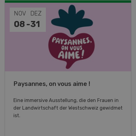
NOV
JAN
19
-
28
Fachkurs Aquakultur
Sind Sie in der Fischzucht tätig oder
interessieren Sie sich für das Thema? In
diesem Fall ist unser FBA-Weiterbildungskurs
die perfekte Wahl für Sie. Der Abschluss lässt
sich mit einem Praktikum zum fachbezogenen,