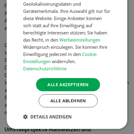
Geolokalisierungsdaten und
Für alle Bio-Ölsaaten gilt eine strenge
Gerätemerkmale. Ihre Auswahl gilt nur für
Anbauvertragspflicht mit den Sammelstellen.
diese Website. Einige Anbieter können
Ausgewählte Sammelstellen im System Maxi erhalten
sich statt auf Ihre Einwilligung auf
eine Zuteilungsmenge und vergeben Anbauverträge.
berechtigte Interessen stützen; Sie haben
das Recht, in den
Werbeeinstellungen
Der Raps, als wertvolle Ölsaat, wird im System Maxi im
Widerspruch einzulegen. Sie können Ihre
Vertragsanbau weitergeführt, jedoch soll der Bio-
Einwilligung jederzeit in den
Cookie-
Sonnenblumenanbau in Koordination mit den
Einstellungen
widerrufen.
Ölsaatenkunden besonders stark gefördert werden.
Datenschutzrichtlinie
Die Sonnenblume erweist sich im Bio-Landbau im
Vergleich zum Raps als ertragssicherer und damit auch
ALLE AKZEPTIEREN
als planbarer. Für die Ernte 2024 ist geplant, die
Sonnenblumenfläche (Typ «klassisch» und Typ «HO»)
ALLE ABLEHNEN
alleine im Rahmen des Maxi-Vertragsanbaus um
mindestens 100 bis 200 Hektaren zu steigern.
DETAILS ANZEIGEN
Umstellprojekte Mahlweizen und