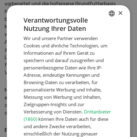
vorbereitet und die hofeigene Grundfutterbasis
×
hinsichtlich der Proteinversorgung verbessert haben,
Verantwortungsvolle
besteht weiterhin ein Bedarf für eiweissreiches
Mischfutter, welches ganz zielgerichtet eingesetzt
Nutzung Ihrer Daten
GERMAN
werden kann. Der Anbau von Eiweisserbsen,
Wir und unsere Partner verwenden
FRENCH
Ackerbohnen, Lupinen oder Futtersoja ist im Vergleich
Cookies und ähnliche Technologien, um
zu anderen Druschfrüchten herausfordernder. Diese
Informationen auf Ihrem Gerät zu
Leguminosen sind aber eine wertvolle Auflockerung
speichern und darauf zuzugreifen und
für getreidebetonte Fruchtfolgen und zudem gute
personenbezogene Daten wie Ihre IP-
Vorfrüchte für eine Vielzahl anderer Kulturen.
Adresse, eindeutige Kennungen und
Browsing-Daten zu verarbeiten, für
personalisierte Werbung und Inhalte,
Nicht zu vergessen für ein verbessertes Angebot an
Messung von Werbung und Inhalten,
einheimischen Bio-Proteinen sind die Bio-Ölsaaten,
Zielgruppen-Insights und zur
deren Presskuchen als hochwertiger Proteinträger in
Verbesserung von Diensten.
Drittanbieter
der Mischfutterproduktion eingesetzt wird.
(1860)
können Ihre Daten auch für diese
und andere Zwecke verarbeiten,
Perspektive Bio-Ölsaaten
einschließlich der Nutzung genauer