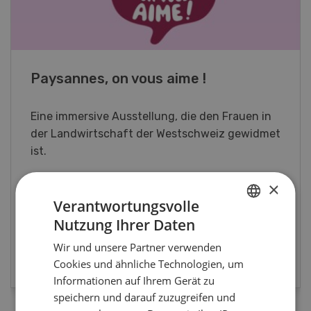
Fachkurs Aquakultur
Sind Sie in der Fischzucht tätig oder
interessieren Sie sich für das Thema? In
diesem Fall ist unser FBA-Weiterbildungskurs
die perfekte Wahl für Sie. Der Abschluss lässt
×
sich mit einem Praktikum zum fachbezogenen,
berufsunabhängigen Ausweis erweitern.
Verantwortungsvolle
Nutzung Ihrer Daten
GERMAN
Wir und unsere Partner verwenden
MEHR ZUR VERANSTALTUNG
FRENCH
Cookies und ähnliche Technologien, um
Informationen auf Ihrem Gerät zu
speichern und darauf zuzugreifen und