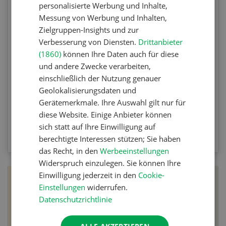
personalisierte Werbung und Inhalte,
Unkrautbekämpfung
Messung von Werbung und Inhalten,
Zielgruppen-Insights und zur
Testen Sie Ihr Wissen. Machen Sie mit am
Verbesserung von Diensten.
Drittanbieter
Agrar-Quiz der UFA-Revue. Die Fragen
(1860)
können Ihre Daten auch für diese
und andere Zwecke verarbeiten,
beziehen sich auf die Unkrautbekämpfung und
einschließlich der Nutzung genauer
Maschinen zur mechanischen
Geolokalisierungsdaten und
Unkrautbekämpfung.
Gerätemerkmale. Ihre Auswahl gilt nur für
diese Website. Einige Anbieter können
sich statt auf Ihre Einwilligung auf
ZUM QUIZ
berechtigte Interessen stützen; Sie haben
das Recht, in den
Werbeeinstellungen
Widerspruch einzulegen. Sie können Ihre
Einwilligung jederzeit in den
Cookie-
Einstellungen
widerrufen.
Datenschutzrichtlinie