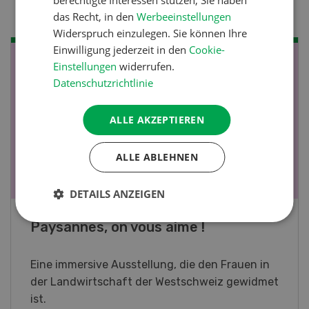
berechtigte Interessen stützen; Sie haben
das Recht, in den
Werbeeinstellungen
Widerspruch einzulegen. Sie können Ihre
Einwilligung jederzeit in den
Cookie-
NOV
JAN
Einstellungen
widerrufen.
Datenschutzrichtlinie
19
-
28
ALLE AKZEPTIEREN
ALLE ABLEHNEN
DETAILS ANZEIGEN
Fachkurs Aquakultur
Sind Sie in der Fischzucht tätig oder
interessieren Sie sich für das Thema? In
diesem Fall ist unser FBA-Weiterbildungskurs