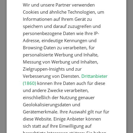
Wir und unsere Partner verwenden
FRENCH
Schweizer Kuhnamen: Liste
Cookies und ähnliche Technologien, um
von A-Z
Informationen auf Ihrem Gerät zu
speichern und darauf zuzugreifen und
personenbezogene Daten wie Ihre IP-
Pflanzenbau
Adresse, eindeutige Kennungen und
Browsing-Daten zu verarbeiten, für
Erst das Ziel, dann die
personalisierte Werbung und Inhalte,
Zwischenfrucht
Messung von Werbung und Inhalten,
Zielgruppen-Insights und zur
Verbesserung von Diensten.
Drittanbieter
Betriebsführung
(1860)
können Ihre Daten auch für diese
Kein Dauergarten ohne
und andere Zwecke verarbeiten,
einschließlich der Nutzung genauer
Bewilligung
Geolokalisierungsdaten und
Gerätemerkmale. Ihre Auswahl gilt nur für
diese Website. Einige Anbieter können
Pflanzenbau
sich statt auf Ihre Einwilligung auf
Raufutter aus dem Sack