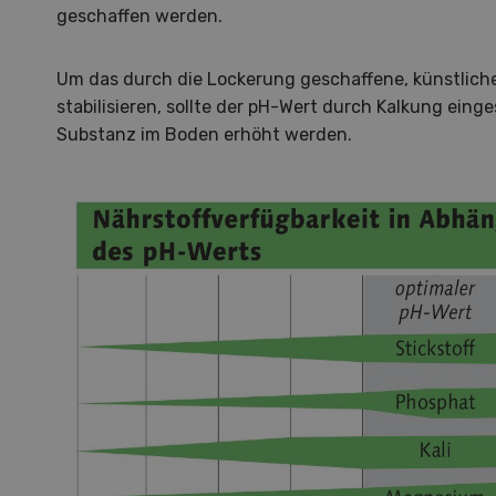
zu d
geschaffen werden.
Wiedl
Demo
Um das durch die Lockerung geschaffene, künstlic
Premi
stabilisieren, sollte der pH-Wert durch Kalkung einge
Forwa
Substanz im Boden erhöht werden.