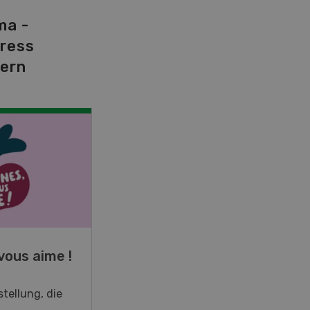
ma -
tress
dern
NOV
JAN
19
-
28
vous aime !
Fachkurs Aquakultur
tellung, die
Sind Sie in der Fischzucht tätig