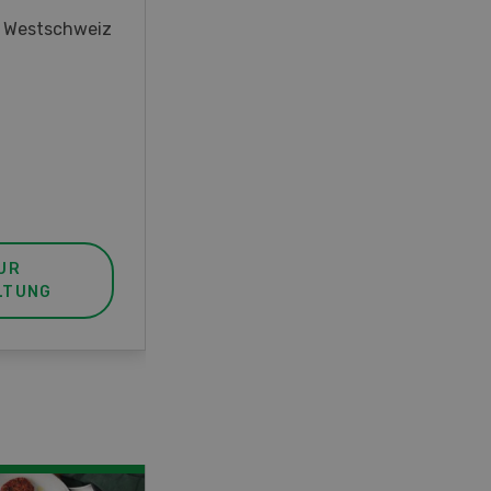
oder interessieren Sie sich für
r Westschweiz
das Thema? In diesem Fall ist
unser FBA-Weiterbildungskurs
die perfekte Wahl für Sie. Der
Abschluss lässt sich mit einem
Praktikum zum fachbezogenen,
berufsunabhängigen Ausweis
erweitern.
UR
MEHR ZUR
LTUNG
VERANSTALTUNG