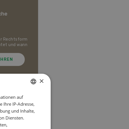
che
er Rechtsform
Dossier Bio-Artikel
utet und wann
AHREN
MEHR ERFAHREN
×
ationen auf
GERMAN
el
 Ihre IP-Adresse,
FRENCH
bung und Inhalte,
on Diensten.
ten,