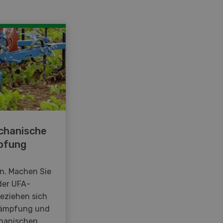
chanische
pfung
en. Machen Sie
der UFA-
beziehen sich
kämpfung und
hanischen