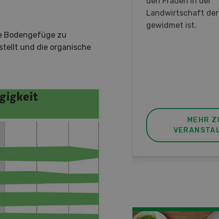
en DemoDays 2026 nach
den Frauen in der
isbach zu Live-
Landwirtschaft de
nstrationen und der CH-
gewidmet ist.
he Bodengefüge zu
ere des neuen 8-Rad-
stellt und die organische
rders ein.
MEHR ZUR
MEHR Z
VERANSTALTUNG
VERANSTA