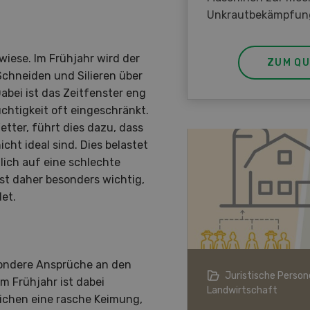
Unkrautbekämpfun
wiese. Im Frühjahr wird der
ZUM QU
chneiden und Silieren über
abei ist das Zeitfenster eng
chtigkeit oft eingeschränkt.
tter, führt dies dazu, dass
ht ideal sind. Dies belastet
ich auf eine schlechte
ist daher besonders wichtig,
et.
esondere Ansprüche an den
ndwirtschaft im Klimawandel
Juristische Persone
m Frühjahr ist dabei
Landwirtschaft
chen eine rasche Keimung,