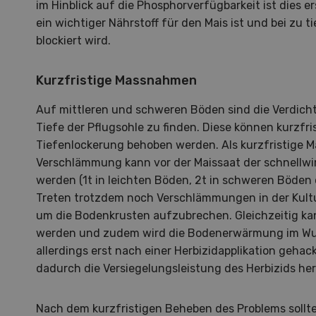
im Hinblick auf die Phosphorverfügbarkeit ist dies 
ein wichtiger Nährstoff für den Mais ist und bei zu
blockiert wird.
Kurzfristige Massnahmen
Auf mittleren und schweren Böden sind die Verdich
Tiefe der Pflugsohle zu finden. Diese können kurzfri
S
Tiefenlockerung behoben werden. Als kurzfristige
10
Verschlämmung kann vor der Maissaat der schnellwi
werden (1t in leichten Böden, 2t in schweren Böden o
Treten trotzdem noch Verschlämmungen in der Kultur
um die Bodenkrusten aufzubrechen. Gleichzeitig ka
werden und zudem wird die Bodenerwärmung im Wur
allerdings erst nach einer Herbizidapplikation gehac
Dem
dadurch die Versiegelungsleistung des Herbizids he
Die K
Nach dem kurzfristigen Beheben des Problems sollte