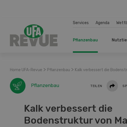
Services
Agenda
Wett
Pflanzenbau
Nutztie
>
>
Home UFA-Revue
Pflanzenbau
Kalk verbessert die Bodenst
Teilen
Pflanzenbau
TEILEN
SP
Kalk verbessert die
Bodenstruktur von Ma