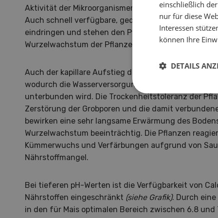
einschließlich d
Aktivität der Mikroorganismen und verhindern die Mi
nur für diese Webs
Auch schnell verfügbare, gedüngte Nährstoffe könn
Interessen stütze
eindringen und stehen den Pflanzen nur beschränk
können Ihre Einwi
Wurzelwachstum der Pflanze ist durch die Verdicht
DETAILS ANZ
Auch der kapillare Aufstieg des Wassers im Boden is
wodurch die Wasserversorgung der Pflanzen aus ti
unterbunden wird. Die Trockenheitstoleranz der Pfl
Zerstörung der Grobporen und die damit verbunden
bewirken eine sehr langsame Erwärmung des Boden
Wurzelwachstum beeinträchtig. Die Pflanzen reagier
Kümmerwuchs und Verfärbungen aufgrund von Saue
Nährstoffmangel.
Bei tieferen pH-Werten ist die Verfügbarkeit von C
Nährstoffen eingeschränkt
(siehe Grafik)
. Durch ein
in den für Mais optimalen Bereich zwischen 6.8 un