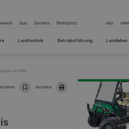
bewerb
Quiz
Dossiers
Marktplatz
ABO
ANM
re
Landtechnik
Betriebsführung
Landleben
ruktur von Mais
EICHERN
DRUCKEN
is