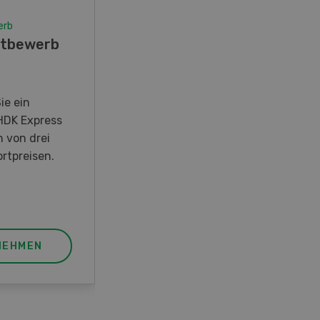
erb
Wettbewerb
tbewerb
Fotorätsel 07-08/26
Gewinnen Sie eines von fünf
LANDI Taschenmessern
ie ein
HDK Express
n von drei
rtpreisen.
NEHMEN
JETZT TEILNEHMEN