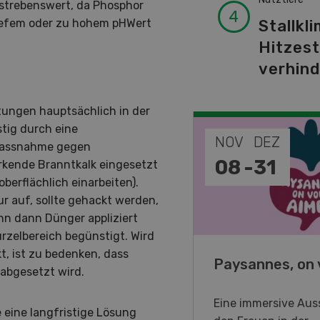
erstrebenswert, da Phosphor
Stallkli
 tiefem oder zu hohem pHWert
Hitzes
verhin
tungen hauptsächlich in der
stig durch eine
EP
NOV
DEZ
 Massnahme gegen
-
11
08
-
31
rkende Branntkalk eingesetzt
berflächlich einarbeiten).
 auf, sollte gehackt werden,
nn dann Dünger appliziert
zelbereich begünstigt. Wird
kt, ist zu bedenken, dass
o Days 2026
Paysannes, on 
rabgesetzt wird.
eller Forstmaschinen laden
Eine immersive Auss
 eine langfristige Lösung