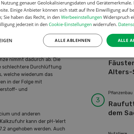
er Nutzung genauer Geolokalisierungsdaten und Gerätemerkmale. I
Schwei
neralisation von Nährstoffen.
ite. Einige Anbieter können sich statt auf Ihre Einwilligung auf b
Kuhnam
en schlechter in den Boden
n; Sie haben das Recht, in den
Werbeeinstellungen
Widerspruch ei
t zur Verfügung.Das
von A-
lligung jederzeit in den
Cookie-Einstellungen
widerrufen.
Datensc
ung eingeschränkt.
EIGEN
ALLE ABLEHNEN
ALLE A
Betriebsführ
t nur beschränkt möglich,
eferen Bodenschichten
Ressour
anze nimmt dadurch ab. Die
Fäusten
e schlechtere Durchlüftung
Alters-
s, welche wiederum das
en in der Folge mit
rstoff- und
Pflanzenbau
Raufut
dem Sa
alcium und anderen
e Kalkzufuhr kann der pH-Wert
d 7.2 angehoben werden. Auch
Nutztiere