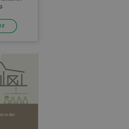
g.
IZ
n in der
Bio-Artikel